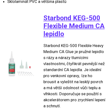
Sklolaminát PVC a většina plastů
Starbond KEG-500
Flexible Medium CA
lepidlo
Starbond KEG-500 Flexible Heavy
Medium CA Glue je pružné lepidlo
s rázy a nárazy tlumícími
vlastnostmi, čtyřikrát pevnější než
standardní CA lepidla. Je ideální
pro venkovní opravy, lze ho
brousit a vyleštit na lesklý povrch
a má větší odolnost vůči teplu a
vlhkosti. Doporučuje se použití s
akcelerátorem pro zrychlení lepení
a schnutí.