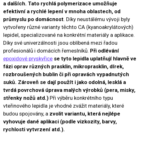
a dalších. Tato rychlá polymerizace umožňuje
efektivní a rychlé lepení v mnoha oblastech, od
průmyslu po domácnost
. Díky neustálému vývoji byly
vytvořeny různé varianty těchto CA (kyanoakrylátových)
lepidel, specializované na konkrétní materiály a aplikace.
Díky své univerzálnosti jsou oblíbená mezi řadou
profesionálů i domácích řemeslníků.
Při odlévání
epoxidové pryskyřice
se tyto lepidla uplatňují hlavně ve
fázi oprav různých prasklin, mikroprasklin, dírek,
rozbroušených bublin či při opravách vypadnutých
suků. Zároveň se dají použít i jako odolná, lesklá a
tvrdá povrchová úprava malých výrobků (pera, misky,
střenky nožů atd.)
Při výběru konkrétního typu
vteřinového lepidla je vhodné zvážit materiály, které
budou spojovány, a
zvolit variantu, která nejlépe
vyhovuje dané aplikaci (podle vizkozity, barvy,
rychlosti vytvrzení atd.).