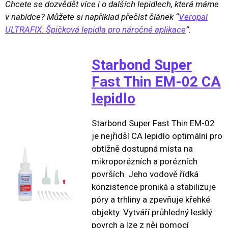
Chcete se dozvědět více i o dalších lepidlech, která máme
v nabídce? Můžete si například přečíst článek “
Veropal
ULTRAFIX: Špičková lepidla pro náročné aplikace
”.
Starbond Super
Fast Thin EM-02 CA
lepidlo
Starbond Super Fast Thin EM-02
je nejřidší CA lepidlo optimální pro
obtížně dostupná místa na
mikroporézních a porézních
površích. Jeho vodově řídká
konzistence proniká a stabilizuje
póry a trhliny a zpevňuje křehké
objekty. Vytváří průhledný lesklý
povrch a lze z něj pomocí