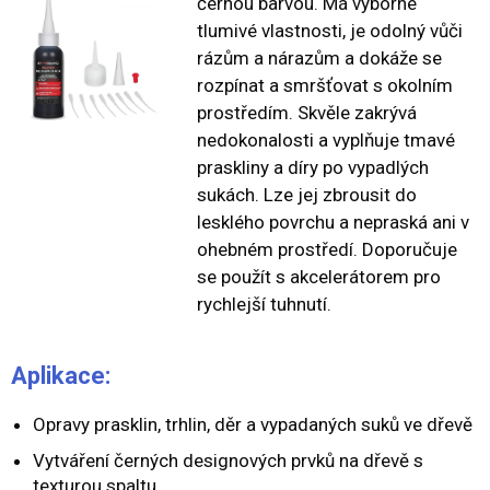
černou barvou. Má výborné
tlumivé vlastnosti, je odolný vůči
rázům a nárazům a dokáže se
rozpínat a smršťovat s okolním
prostředím. Skvěle zakrývá
nedokonalosti a vyplňuje tmavé
praskliny a díry po vypadlých
sukách. Lze jej zbrousit do
lesklého povrchu a nepraská ani v
ohebném prostředí. Doporučuje
se použít s akcelerátorem pro
rychlejší tuhnutí.
Aplikace:
Opravy prasklin, trhlin, děr a vypadaných suků ve dřevě
Vytváření černých designových prvků na dřevě s
texturou spaltu