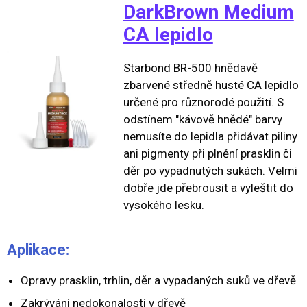
DarkBrown Medium
CA lepidlo
Starbond BR-500 hnědavě
zbarvené středně husté CA lepidlo
určené pro různorodé použití. S
odstínem "kávově hnědé" barvy
nemusíte do lepidla přidávat piliny
ani pigmenty při plnění prasklin či
děr po vypadnutých sukách. Velmi
dobře jde přebrousit a vyleštit do
vysokého lesku.
Aplikace:
Opravy prasklin, trhlin, děr a vypadaných suků ve dřevě
Zakrývání nedokonalostí v dřevě