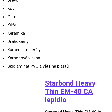
Dřevo
Kov
Guma
Kůže
Keramika
Drahokamy
Kámen a minerály
Karbonová vlákna
Sklolaminát PVC a většina plastů
Starbond Heavy
Thin EM-40 CA
lepidlo
Starbond Heavy Thin EM-40 je