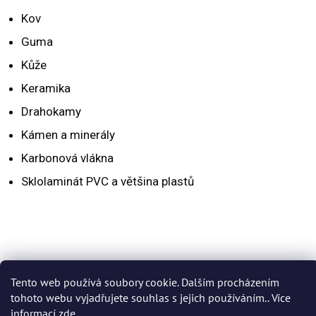
Kov
Guma
Kůže
Keramika
Drahokamy
Kámen a minerály
Karbonová vlákna
Sklolaminát PVC a většina plastů
Tento web používá soubory cookie. Dalším procházením
PŘEDCHOZÍ ČLÁNEK
DALŠÍ ČLÁNEK
tohoto webu vyjadřujete souhlas s jejich používáním.. Více
informací
zde
.