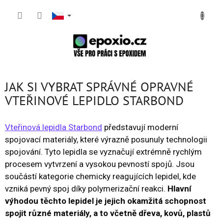
Přejít
NÁKUP
na
obsah
KOŠÍK
JAK SI VYBRAT SPRÁVNÉ OPRAVNÉ
VTEŘINOVÉ LEPIDLO STARBOND
Vteřinová lepidla Starbond
představují moderní
spojovací materiály, které výrazně posunuly technologii
spojování. Tyto lepidla se vyznačují extrémně rychlým
procesem vytvrzení a vysokou pevností spojů. Jsou
součástí kategorie chemicky reagujících lepidel, kde
vzniká pevný spoj díky polymerizační reakci.
Hlavní
výhodou těchto lepidel je jejich okamžitá schopnost
spojit různé materiály, a to včetně dřeva, kovů, plastů