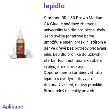
lepidlo
Starbond BR-150 Brown Medium
CA Glue je hnědavě zbarvené
univerzální lepidlo pro různé účely.
Jeho světle jantarová barva
umožňuje plnění prasklin, štěrbin a
děr ve dřevě bez potřeby přidávání
pilin. Lepidlo proniká do úzkých
štěrbin, lepí části těsně k sobě a
vyplňuje malé mezery.
Doporučujeme kombinovat toto
lepidlo s světlými dřevy pro
dokonalý vzhled, opravy prasklin.
Brousitelný na lesklý povrch.
Aplikace: