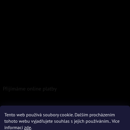
Přijímáme online platby
Tento web používá soubory cookie. Dalším procházením
tohoto webu vyjadřujete souhlas s jejich používáním.. Více
informací
zde
.
Vytvořil Shoptet