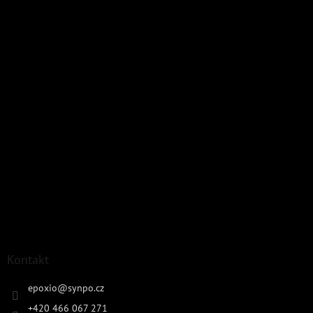
Kontakt
epoxio
@
synpo.cz
+420 466 067 271