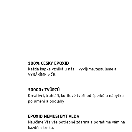
100% ČESKÝ EPOXID
Každá kapka vzniká u nás – vyvíjíme, testujeme a
VYRÁBÍME v ČR.
50000+ TVŮRCŮ
Kreativci, truhláři, kutilové tvoří od šperků a nábytku
po umění a podlahy
EPOXID NEMUSÍ BÝT VĚDA
Naučíme Vás vše potřebné zdarma a poradíme vám na
každém kroku.