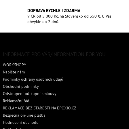
DOPRAVA RYCHLE I ZDARMA
V ČR od 5 000 Kč, na Slovensko od 350 €. U Vás
obvykle do 2 dnů.
Z
á
p
a
INFORMACE PRO VÁS/INFORMATION FOR YOU
t
WORKSHOPY
í
Napište nám
Podmínky ochrany osobních údajů
Obchodní podmínky
Odstoupení od kupní smlouvy
Reklamační řád
REKLAMACE BEZ STAROSTÍ NA EPOXIO.CZ
Bezpečná on-line platba
Hodnocení obchodu