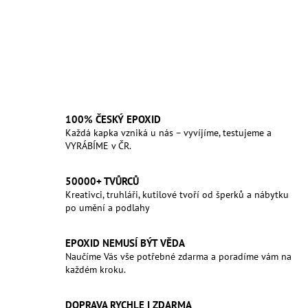
100% ČESKÝ EPOXID
Každá kapka vzniká u nás – vyvíjíme, testujeme a
VYRÁBÍME v ČR.
50000+ TVŮRCŮ
Kreativci, truhláři, kutilové tvoří od šperků a nábytku
po umění a podlahy
EPOXID NEMUSÍ BÝT VĚDA
Naučíme Vás vše potřebné zdarma a poradíme vám na
každém kroku.
DOPRAVA RYCHLE I ZDARMA