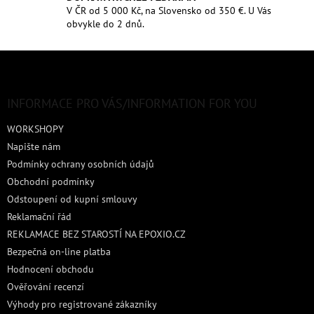
V ČR od 5 000 Kč, na Slovensko od 350 €. U Vás
obvykle do 2 dnů.
Z
á
p
a
INFORMACE PRO VÁS/INFORMATION FOR YOU
t
WORKSHOPY
í
Napište nám
Podmínky ochrany osobních údajů
Obchodní podmínky
Odstoupení od kupní smlouvy
Reklamační řád
REKLAMACE BEZ STAROSTÍ NA EPOXIO.CZ
Bezpečná on-line platba
Hodnocení obchodu
Ověřování recenzí
Výhody pro registrované zákazníky