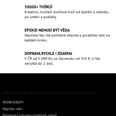
50000+ TVŮRCŮ
Kreativci, truhláři, kutilové tvoří od šperků a nábytku
po umění a podlahy
EPOXID NEMUSÍ BÝT VĚDA
Naučíme Vás vše potřebné zdarma a poradíme vám na
každém kroku.
DOPRAVA RYCHLE I ZDARMA
V ČR od 5 000 Kč, na Slovensko od 350 €. U Vás
obvykle do 2 dnů.
Z
á
p
a
INFORMACE PRO VÁS/INFORMATION FOR YOU
t
WORKSHOPY
í
Napište nám
Podmínky ochrany osobních údajů