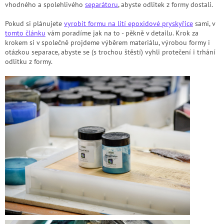
vhodného a spolehlivého
separátoru
, abyste odlitek z formy dostali.
Pokud si plánujete
vyrobit formu na lití epoxidové pryskyřice
sami, v
tomto článku
vám poradíme jak na to - pěkně v detailu. Krok za
krokem si v společně projdeme výběrem materiálu, výrobou formy i
otázkou separace, abyste se (s trochou štěstí) vyhli protečení i trhání
odlitku z formy.