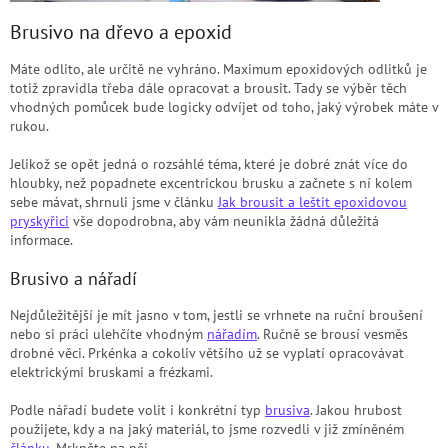
Brusivo na dřevo a epoxid
Máte odlito, ale určitě ne vyhráno. Maximum epoxidových odlitků je
totiž zpravidla třeba dále opracovat a brousit. Tady se výběr těch
vhodných pomůcek bude logicky odvíjet od toho, jaký výrobek máte v
rukou.
Jelikož se opět jedná o rozsáhlé téma, které je dobré znát více do
hloubky, než popadnete excentrickou brusku a začnete s ní kolem
sebe mávat, shrnuli jsme v článku
Jak brousit a leštit epoxidovou
pryskyřici
vše dopodrobna, aby vám neunikla žádná důležitá
informace.
Brusivo a nářadí
Nejdůležitější je mít jasno v tom, jestli se vrhnete na ruční broušení
nebo si práci ulehčíte vhodným
nářadím
. Ručně se brousí vesměs
drobné věci. Prkénka a cokoliv většího už se vyplatí opracovávat
elektrickými bruskami a frézkami.
Podle nářadí budete volit i konkrétní typ
brusiva
. Jakou hrubost
použijete, kdy a na jaký materiál, to jsme rozvedli v již zmíněném