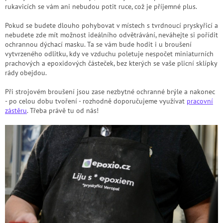
rukavicích se vám ani nebudou potit ruce, což je příjemné plus.
Pokud se budete dlouho pohybovat v místech s tvrdnoucí pryskyřicí a
nebudete zde mít možnost ideálního odvětrávání, neváhejte si pořídit
ochrannou dýchací masku. Ta se vám bude hodit i u broušení
vytvrzeného odlitku, kdy ve vzduchu poletuje nespočet miniaturních
prachových a epoxidových částeček, bez kterých se vaše plicní sklípky
rády obejdou.
Při strojovém broušení jsou zase nezbytné ochranné brýle a nakonec
- po celou dobu tvoření - rozhodně doporučujeme využívat
pracovní
zástěru
. Třeba právě tu od nás!