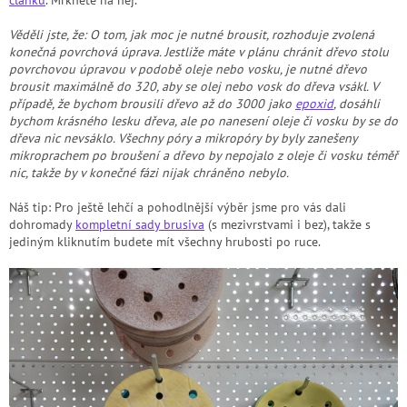
článku
. Mrkněte na něj.
Věděli jste, že: O tom, jak moc je nutné brousit, rozhoduje zvolená
konečná povrchová úprava. Jestliže máte v plánu chránit dřevo stolu
povrchovou úpravou v podobě oleje nebo vosku, je nutné dřevo
brousit maximálně do 320, aby se olej nebo vosk do dřeva vsákl. V
případě, že bychom brousili dřevo až do 3000 jako
epoxid
, dosáhli
bychom krásného lesku dřeva, ale po nanesení oleje či vosku by se do
dřeva nic nevsáklo. Všechny póry a mikropóry by byly zanešeny
mikroprachem po broušení a dřevo by nepojalo z oleje či vosku téměř
nic, takže by v konečné fázi nijak chráněno nebylo.
Náš tip: Pro ještě lehčí a pohodlnější výběr jsme pro vás dali
dohromady
kompletní sady brusiva
(s mezivrstvami i bez), takže s
jediným kliknutím budete mít všechny hrubosti po ruce.