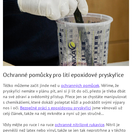
Ochranné pomůcky pro lití epoxidové pryskyřice
Těžko můžeme začít jinde než u
ochranných pomůcek
. Věříme, že
pryskyřici nemáte v plánu pít, ani si ji lít do očí, přesto je třeba dbát
na své zdraví a svědomitý přístup. Přece jen se chystáte manipulovat
s chemikáliemi, které dokáží poleptat kůži a podráždit svými výpary
nos i oči.
Bezpečné práci s epoxidovou pryskyřicí
jsme věnovali už
celý článek, takže na něj mrkněte a nyní už jen stručně…
Vždy mějte po ruce i na ruce
ochranné nitrilové rukavice
. Nitril je
pevnější než latex nebo vinyl, takže se jen tak neprotrhne a v těchto