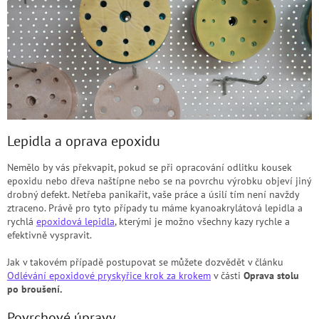
Lepidla a oprava epoxidu
Nemělo by vás překvapit, pokud se při opracování odlitku kousek
epoxidu nebo dřeva naštípne nebo se na povrchu výrobku objeví jiný
drobný defekt. Netřeba panikařit, vaše práce a úsilí tím není navždy
ztraceno. Právě pro tyto případy tu máme kyanoakrylátová lepidla a
rychlá
epoxidová lepidla
, kterými je možno všechny kazy rychle a
efektivně vyspravit.
Jak v takovém případě postupovat se můžete dozvědět v článku
Odlévání epoxidové pryskyřice krok za krokem
v části
Oprava stolu
po broušení.
Povrchové úpravy