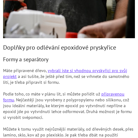
Doplňky pro odlévání epoxidové pryskyřice
Formy a separátory
Máte připravené dřevo,
vybrali jste si vhodnou pryskyřici pro svůj
projekt
a asi tušíte, že ještě před tím, než se vrhnete do samotného
lití, je třeba připravit si formu.
Podle toho, co máte v plánu lít, si můžete pořídit už
připravenou
formu
. Nejčastěji jsou vyrobeny z polypropylenu nebo silikonu, což
jsou ideální materiály, ke kterým epoxid po vytvrdnutí nepřilne a
epoxid jde po vytvrdnutí lehce odformovat. Druhá možnost je formu
si vyrobit svépomoci.
Můžete k tomu využít nejrůznější materiály, od dřevěných desek, přes
lamino, sklo, kov až po plexisklo. Je pak třeba dbát na použití