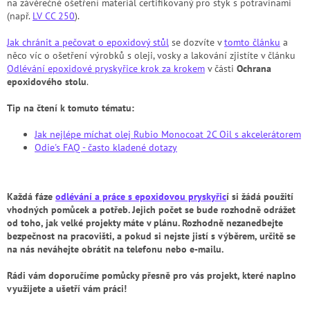
na závěrečné ošetření materiál certifikovaný pro styk s potravinami
(např.
LV CC 250
).
Jak chránit a pečovat o epoxidový stůl
se dozvíte v
tomto článku
a
něco víc o ošetření výrobků s oleji, vosky a lakování zjistíte v článku
Odlévání epoxidové pryskyřice krok za krokem
v části
Ochrana
epoxidového stolu
.
Tip na čtení k tomuto tématu:
Jak nejlépe míchat olej Rubio Monocoat 2C Oil s akcelerátorem
Odie's FAQ - často kladené dotazy
Každá fáze
odlévání a práce s epoxidovou pryskyřic
í si žádá použití
vhodných pomůcek a potřeb. Jejich počet se bude rozhodně odrážet
od toho, jak velké projekty máte v plánu. Rozhodně nezanedbejte
bezpečnost na pracovišti, a pokud si nejste jistí s výběrem, určitě se
na nás neváhejte obrátit na telefonu nebo e-mailu.
Rádi vám doporučíme pomůcky přesně pro vás projekt, které naplno
využijete a ušetří vám práci!