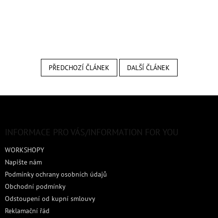
PŘEDCHOZÍ ČLÁNEK
DALŠÍ ČLÁNEK
Z
á
p
a
INFORMACE PRO VÁS/INFORMATION FOR YOU
t
WORKSHOPY
í
Napište nám
Podmínky ochrany osobních údajů
Obchodní podmínky
Odstoupení od kupní smlouvy
Reklamační řád