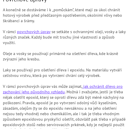
A konečně se dostáváme i k „pomůckám”, které mají za úkol chránit
hotový výrobek před předčasným opotřebením, okolními vlivy nebo
škrábanci a šrámy.
V rámci
povrchových úprav
se setkáte s ochrannými oleji, vosky a laky
různých značek. Každý bude mít trochu jiné vlastnosti a způsob
využití.
Oleje a vosky se používají primárně na ošetření dřeva, kde krásně
zvýrazní jeho kresbu.
Laky se používají pro ošetření dřeva i epoxidu. Na materiálu vytváří
celistvou vrstvu, která po vytvrzení chrání celý výrobek.
V rámci povrchových úprav vás může zajímat,
jak ochránit dřevo pro
zachování jeho původního vzhledu
. Možná i zvažujete, jestli je třeba
nějak ošetřit epoxid, který se oproti dřevu zdá být méně náchylný na
poškození. Pravda, epoxid je po vytvrzení odolný vůči kyselinám,
zásadám, olejům (ty se do epoxidu nevsáknou a na jeho ošetření
nejsou tedy vhodné) nebo chemikáliím, ale i tak je třeba vhodným
způsobem epoxidovou pryskyřici ošetřit, obzvlášť pak třeba v případě
epoxidových stolů nebo servírovacích prkének, kdy je nejlepší použít