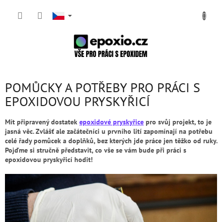
Přejít
NÁKUP
na
obsah
KOŠÍK
POMŮCKY A POTŘEBY PRO PRÁCI S
EPOXIDOVOU PRYSKYŘICÍ
Mít připravený dostatek
epoxidové pryskyřice
pro svůj projekt, to je
jasná věc. Zvlášť ale začátečníci u prvního lití zapomínají na potřebu
celé řady pomůcek a doplňků, bez kterých jde práce jen těžko od ruky.
Pojďme si stručně představit, co vše se vám bude při práci s
epoxidovou pryskyřicí hodit!