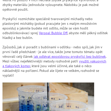
vědra. Po použití v nich necháte zbytek pryskyřice vytvrdnout a
zbytky materiálu jednoduše vyloupnete. Nádobku je pak možné
opětovně použít.
Pryskyřici rozmícháte speciálně tvarovanými míchadly nebo
plastovými míchátky (pokud pracujete jen s malým množstvím
epoxidu) a jakmile budete mít odlito, může se vám hodit
odbublinkovávací sprej
Veropal Bubble Off
, abyste měli pěkný odlitek
hladký a bez bublin.
Způsobů, jak si poradit s bublinami v odlitku - nebo spíš, jak jim v
první řadě předcházet - je ale více, takže jsme tomuto tématu opět
věnovali celý článek
jak odlévat epoxidovou pryskyřici bez bublinek
.
Mezi vůbec nejefektivnější metody rozhodně patří
využití
vakuových
a tlakových komor
, které jsou velmi účinné, ale také o něco
nákladnější na pořízení. Pokud ale lijete ve velkém, rozhodně se
vyplatí!