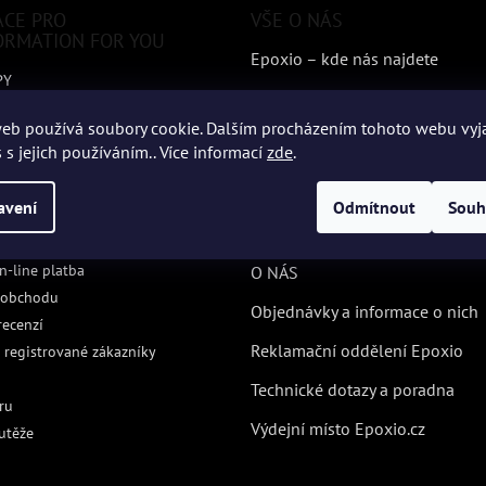
ACE PRO
VŠE O NÁS
ORMATION FOR YOU
Epoxio – kde nás najdete
PY
Epoxio – údaje o firmě
m
eb používá soubory cookie. Dalším procházením tohoto webu vyj
chrany osobních údajů
EPOXIO Akademie
 s jejich používáním.. Více informací
zde
.
podmínky
Kontrola kvality – nabídka služ
 od kupní smlouvy
SYNPO
avení
Odmítnout
Souh
 řád
Nabídka 3D tisku
 BEZ STAROSTÍ NA EPOXIO.CZ
n-line platba
O NÁS
 obchodu
Objednávky a informace o nich
recenzí
Reklamační oddělení Epoxio
 registrované zákazníky
Technické dotazy a poradna
ru
Výdejní místo Epoxio.cz
utěže