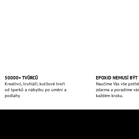
50000+ TVŮRCŮ
EPOXID NEMUSÍ BÝT
Kreativci, truhláři, kutilové tvoří
Naučíme Vás vše potř
od šperků a nábytku po umění a
zdarma a poradíme vá
podlahy
každém kroku.