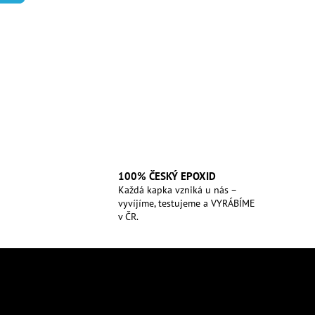
100% ČESKÝ EPOXID
Každá kapka vzniká u nás –
vyvíjíme, testujeme a VYRÁBÍME
v ČR.
Z
á
p
a