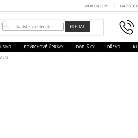
WORKSHOPY
NAPIŠTE 
HLEDAT
USIVO
POVRCHOVÉ ÚPRAVY
DOPLŇKY
DŘEVO
KU
Akát