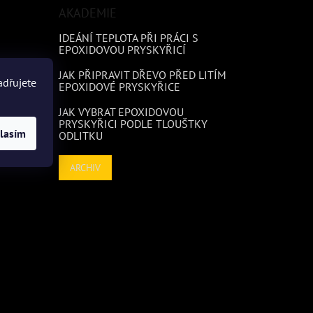
AKADEMIE
IDEÁNÍ TEPLOTA PŘI PRÁCI S
EPOXIDOVOU PRYSKYŘICÍ
JAK PŘIPRAVIT DŘEVO PŘED LITÍM
adřujete
EPOXIDOVÉ PRYSKYŘICE
JAK VYBRAT EPOXIDOVOU
eb
PRYSKYŘICI PODLE TLOUŠTKY
lasím
ODLITKU
ARCHIV