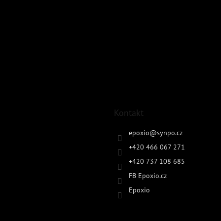
Kontakt
epoxio
@
synpo.cz
+420 466 067 271
+420 737 108 685
FB Epoxio.cz
Epoxio