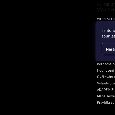
t
INFORM
í
VÁS/INF
WORKSHO
Napište ná
Tento w
Podmínky o
souhlas
Obchodní 
Odstoupení
Nast
Reklamační
REKLAMACE
Bezpečná o
Hodnocení
Ověřování 
Výhody pro
AKADEMIE
Mapa serve
Pravidla so