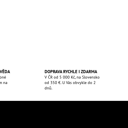
 VĚDA
DOPRAVA RYCHLE I ZDARMA
ebné
V ČR od 5 000 Kč, na Slovensko
m na
od 350 €. U Vás obvykle do 2
dnů.