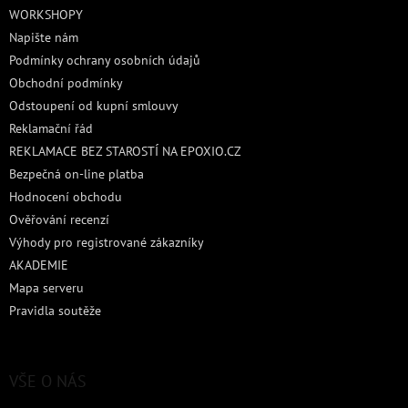
t
WORKSHOPY
í
Napište nám
Podmínky ochrany osobních údajů
Obchodní podmínky
Odstoupení od kupní smlouvy
Reklamační řád
REKLAMACE BEZ STAROSTÍ NA EPOXIO.CZ
Bezpečná on-line platba
Hodnocení obchodu
Ověřování recenzí
Výhody pro registrované zákazníky
AKADEMIE
Mapa serveru
Pravidla soutěže
VŠE O NÁS