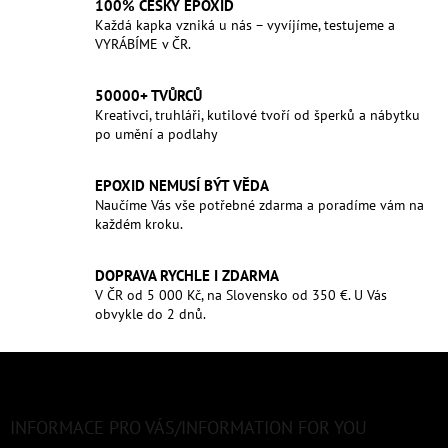
100% ČESKÝ EPOXID
Každá kapka vzniká u nás – vyvíjíme, testujeme a
VYRÁBÍME v ČR.
50000+ TVŮRCŮ
Kreativci, truhláři, kutilové tvoří od šperků a nábytku
po umění a podlahy
EPOXID NEMUSÍ BÝT VĚDA
Naučíme Vás vše potřebné zdarma a poradíme vám na
každém kroku.
DOPRAVA RYCHLE I ZDARMA
V ČR od 5 000 Kč, na Slovensko od 350 €. U Vás
obvykle do 2 dnů.
Z
á
p
a
INFORMACE PRO VÁS/INFORMATION FOR YOU