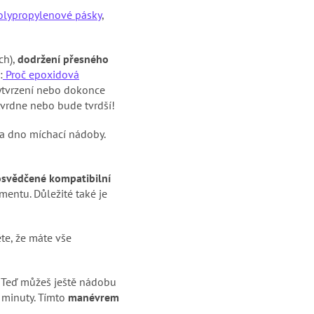
olypropylenové pásky
,
ch),
dodržení přesného
:
Proč epoxidová
 vytvrzení nebo dokonce
ytvrdne nebo bude tvrdší!
 a dno míchací nádoby.
osvědčené kompatibilní
mentu. Důležité také je
ěte, že máte vše
. Teď můžeš ještě nádobu
 minuty. Tímto
manévrem