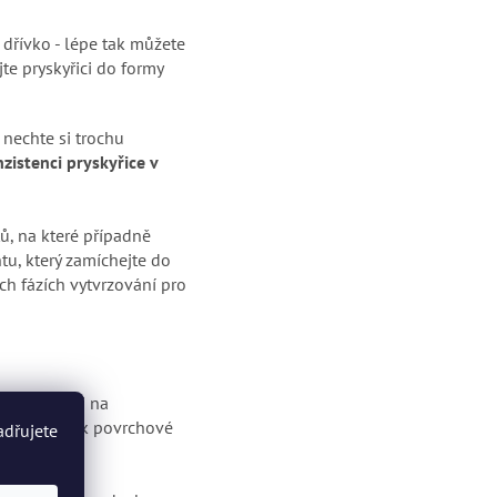
í dřívko - lépe tak můžete
ejte pryskyřici do formy
 nechte si trochu
zistenci pryskyřice v
ů, na které případně
tu, který zamíchejte do
ch fázích vytvrzování pro
ebo nástroj na
ížíte tím tak povrchové
adřujete