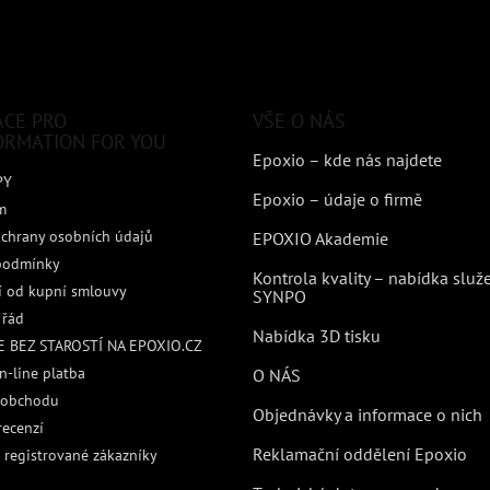
ACE PRO
VŠE O NÁS
ORMATION FOR YOU
Epoxio – kde nás najdete
PY
Epoxio – údaje o firmě
m
chrany osobních údajů
EPOXIO Akademie
podmínky
Kontrola kvality – nabídka služ
 od kupní smlouvy
SYNPO
 řád
Nabídka 3D tisku
 BEZ STAROSTÍ NA EPOXIO.CZ
n-line platba
O NÁS
 obchodu
Objednávky a informace o nich
recenzí
Reklamační oddělení Epoxio
 registrované zákazníky