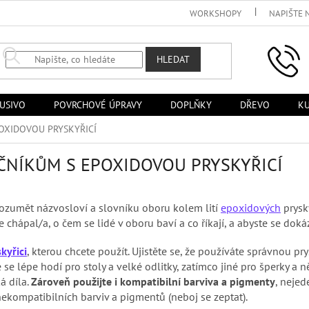
WORKSHOPY
NAPIŠTE 
HLEDAT
USIVO
POVRCHOVÉ ÚPRAVY
DOPLŇKY
DŘEVO
KU
OXIDOVOU PRYSKYŘICÍ
EČNÍKŮM S EPOXIDOVOU PRYSKYŘICÍ
rozumět názvosloví a slovníku oboru kolem lití
epoxidových
prysky
te chápal/a, o čem se lidé v oboru baví a co říkají, a abyste se doká
skyřici
, kterou chcete použít. Ujistěte se, že používáte správnou pry
e se lépe hodí pro stoly a velké odlitky, zatímco jiné pro šperky a n
á díla.
Zároveň použijte i kompatibilní barviva a pigmenty
, nejed
ekompatibilních barviv a pigmentů (neboj se zeptat).