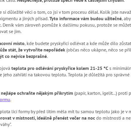
te si důležité věci o tom, co jsi v tom procesu dělal. Kolik jste nava
 pigmentu a jiných přísad.
Tyto informace vám budou užitečné
, aby
dek. Deník vám zároveň pomůže k dalšímu pokusu, protože se můžet
ovat se jim.
acovní místo
, kde budete pryskyřici odlévat a kde může dílo zůsta
ůže stát, že vytvoříte nepořádek
(občas něco ukápne, něco se přile
ýt co nejvíce bezprašné
.
kojová
teplota pro odlévání pryskyřice kolem 21-25 °C
s minimální
e jeho zahřátí na takovou teplotu. Teplota je důležitá pro správné
e
nejlépe ochraňte nějakým přikrytím
(papír, karton, igelit...) pro
formu
.
plota licí formy by před litím měla mít tu samou teplotu jako je v m
rovat v místnosti, ideálně přenést večer na noc
do místnosti a ne
váhy".