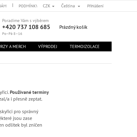
CZK
Čeština
NÁM
PODMÍNKY OCHRANY OSOBNÍCH ÚDAJŮ
Přihlášení
OBCHODNÍ PODMÍN
Poradíme Vám s výběrem
+420 737 108 685
NÁKUPNÍ
Prázdný košík
KOŠÍK
Po–Pá 8–16
RZY A MERCH
VÝPRODEJ
TERMOIZOLACE
KONTAKTY
řicí.
Používané termíny
zal/a i přesně zeptat.
skyřici pro správný
ěkteré jsou zase
en odlitek byl zničen