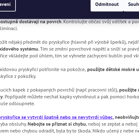
nou pistoli lze použít i vysoušeč vlasů
, jen se musí nastavit na
avení
Odmítnout
Souh
ího vzduchu mohla vyfukovat pryskyřici z formy.
ostupně dostávají na povrch
. Kontrolujte občas svůj odlitek a 
liminaci.
ložit nějaký předmět do pryskyřice (hlavně při výrobě šperků), nejd
xidového systému
. Tím se změní povrchové napětí a sníží se pr
yřice vkládejte pod úhlem, tím se vyhnete zachycení bublin pod 
idovou pryskyřicí potřísníte na pokožce,
použijte dětské mokré 
skyřice z pokožky.
ucích kapek z pokapaných povrchů (např. pracovní stůl),
použijte
ky
. Popřípadě můžete nechat kapky vytvrdnout a pak pomocí horko
duše odloupnete.
pryskyřice se vytvrdí špatně nebo se nevytvrdí vůbec
, neobviňujt
hyba obsluhy.
Nebojte se přiznat si chybu
, neboj se zeptat a neboj
em nebo chybou odradit, byla by to škoda. Nikdo učený z nebe ne