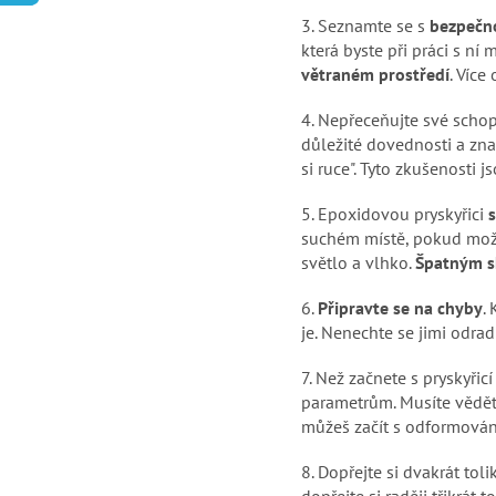
3.
Seznamte se s
bezpečno
která byste při práci s n
větraném prostředí
. Více
4.
Nepřeceňujte své schop
důležité dovednosti a zna
si ruce". Tyto zkušenosti j
5.
Epoxidovou pryskyřici
s
suchém místě, pokud možno
světlo a vlhko.
Špatným s
6.
Připravte se na chyby
.
je. Nenechte se jimi odradi
7.
Než začnete s pryskyřicí
parametrům. Musíte vědě
můžeš začít s odformování
8.
Dopřejte si dvakrát toli
dopřejte si raději třikrát t