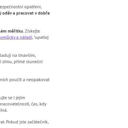
bezpečnostní opatření,
ý oděv a pracovat v dobře
lém měřítku
. Získejte
pomůcky a nářadí
, "upatlej
ladují na tmavším,
i zimu, přímé sluneční
 z nich poučit a neopakovat
jte se i jejím
acovatelnosti, čas, kdy
ívá.
vat. Pokud jste začátečník,