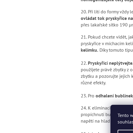
20.
Při lití do formy vždy
ovládat tok pryskyřice n
přes lakařské sítko 190 µ
21.
Pokud chcete vidět, ja
pryskyřice v míchacím kel
kelímku.
Díky tomuto tipu
22.
Pryskyřicí neplýtvejte
použijete právě zbytky z 
zbytku a pozorujte jejich
různé efekty.
23.
Pro
odhalení bublinek
24.
K eliminaci bublin po
propíchnutí bublinek. Vyl
Tento w
napětí na hladině odlité 
souhlas