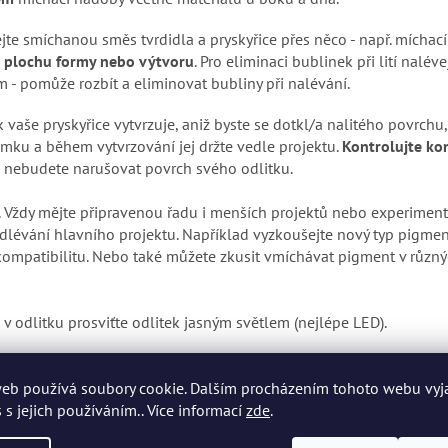
 lejte smíchanou směs tvrdidla a pryskyřice přes něco - např. míchac
a plochu formy nebo výtvoru
. Pro eliminaci bublinek při lití nalév
m - pomůže rozbít a eliminovat bubliny při nalévání.
k vaše pryskyřice vytvrzuje, aniž byste se dotkl/a nalitého povrchu,
ímku a během vytvrzování jej držte vedle projektu.
Kontrolujte kon
 nebudete narušovat povrch svého odlitku.
. Vždy mějte připravenou řadu i menších projektů nebo experiment
odlévání hlavního projektu. Například vyzkoušejte nový typ pigmen
 kompatibilitu. Nebo také můžete zkusit vmíchávat pigment v různý
v odlitku prosviťte odlitek jasným světlem (nejlépe LED).
užijte
horkovzdušnou pistoli
,
flambovací pistoli
,
vysoušeč vlasů
n
itý povrch horkým vzduchem kontinuálním pohybem "přejeďte" - sn
eb používá soubory cookie. Dalším procházením tohoto webu vyj
pryskyřice a umožníte bublinám prasknout.
 s jejich používáním.. Více informací
zde
.