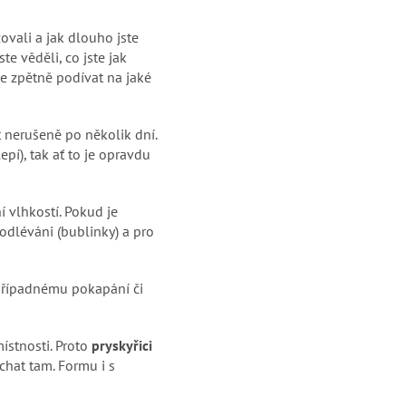
žovali a jak dlouho jste
ste věděli, co jste jak
e zpětně podívat na jaké
t nerušeně po několik dní.
pí), tak ať to je opravdu
 vlhkostí. Pokud je
 odléváni (bublinky) a pro
ti případnému pokapání či
ístnosti. Proto
pryskyřici
chat tam. Formu i s