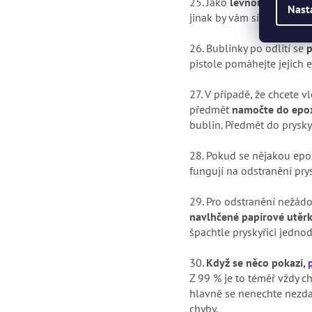
25.
Jako
levnou teplovzduš
Nast
jinak by vám síla proudíc
26. Bublinky po odlití se
p
pistole pomáhejte jejich e
27.
V případě, že chcete v
předmět
namočte do epo
bublin. Předmět do prysk
28.
Pokud se nějakou epox
fungují na odstranění pry
29. Pro odstranění nežádo
navlhčené papírové utěr
špachtle pryskyřici jedno
30.
Když se něco pokazí,
Z 99 % je to téměř vždy c
hlavně se nenechte nezdar
chyby.