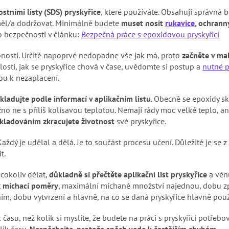
stními listy (SDS) pryskyřice
, které používáte. Obsahují správná 
í měl/a dodržovat. Minimálně budete
muset nosit
rukavice
, ochrann
 o bezpečnosti v článku:
Bezpečná práce s epoxidovou pryskyřicí
nosti. Určitě napoprvé nedopadne vše jak má, proto
začněte v ma
losti, jak se pryskyřice chová v čase, uvědomte si postup a
nutné 
sou k nezaplacení.
kladujte podle informací v aplikačním listu
. Obecně se epoxidy sk
 ne s příliš kolísavou teplotou. Nemají rády moc velké teplo, an
kladováním zkracujete životnost
své pryskyřice.
 Každý je udělal a dělá. Je to součást procesu učení. Důležité je se
t.
 cokoliv dělat,
důkladně si přečtěte aplikační list pryskyřice
a věnu
t
míchací poměry
, maximální míchané množství najednou, dobu zpr
m, dobu vytvrzení a hlavně, na co se daná pryskyřice hlavně použ
k času, než kolik si myslíte, že budete na práci s pryskyřicí potřebo
olik času.
Nespěchejte, protože spěch vede k častějším chybám
.