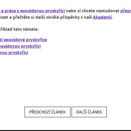
 a práce s epoxidovou pryskyřicí
nebo si chcete nastudovat
přes
zet a přečtěte si další skvělé příspěvky v naší
Akademii
.
říklad tato témata:
ití epoxidové pryskyřice
poxidovou pryskyřicí
vou pryskyřici
PŘEDCHOZÍ ČLÁNEK
DALŠÍ ČLÁNEK