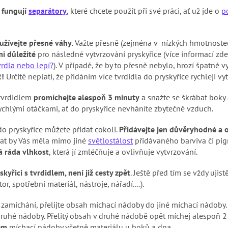
 fungují
separátory
, které chcete použít při své práci, ať už jde o
p
užívejte přesné váhy
. Važte přesně (zejména v nízkých hmotnoste
i důležité
pro následné vytvrzování pryskyřice (více informací zde
vrdla nebo lepí?
). V případě, že by to přesně nebylo, hrozí špatné
!
Určitě neplatí, že přidáním více tvrdidla do pryskyřice rychleji v
 tvrdidlem
promíchejte alespoň 3 minuty
a snažte se škrábat boky
ychlými otáčkami, ať do pryskyřice nevháníte zbytečně vzduch.
o pryskyřice můžete přidat cokoli.
Přidávejte jen důvěryhodné a 
mat by Vás měla mimo jiné
světlostálost
přidávaného barviva či pig
á ráda vlhkost
, která jí zmléčňuje a ovlivňuje vytvrzování.
kyřici s tvrdidlem, není již cesty zpět
. Ještě před tím se vždy ujist
r, spotřební materiál, nástroje, nářadí....).
o zamíchání, přelijte obsah míchací nádoby do jiné míchací nádoby
ruhé nádoby. Přelitý obsah v druhé nádobě opět míchej alespoň 2
em
míchací nádoby včetně materiálu u boků a dna.