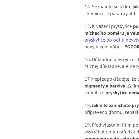
14.
Seznamte se s tím,
jak
chemické separátory atd.
15.
K vážení pryskyřice
po
míchacího poměru je velm
pryskyřice po odlití nevyt
nevytvrzení vůbec.
POZOR
16.
Důkladně pryskyřici s
Míchej důkladně, ale ne r
17.
Nepředpokládejte, že d
pigmenty a barviva
. Zají
zmínit, že
pryskyřice nem
18.
Jakmile zamícháte prys
připraveno (formu, separáto
19.
Před vlastním litím p
vyškrábat do prostředka d
homogenizujete celý obj