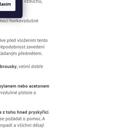
 nízký průtok vzduchu,
lasím
pomocí horkovzdušné
říve před vložením tento
avděpodobnost zavedení
vkládaným předmětem.
ubrousky
, velmi dobře
 xylenem nebo acetonem
vzdušné pistole a
e z toho hned pryskyřici
.
 se požádat o pomoc. A
spadl a všichni dělají