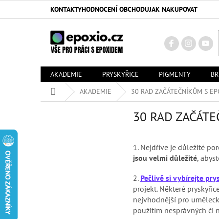
Přejít
KONTAKTY
HODNOCENÍ OBCHODU
JAK NAKUPOVAT
na
obsah
AKADEMIE
PRYSKYŘICE
PIGMENTY
BR
Domů
AKADEMIE
30 RAD ZAČÁTEČNÍKŮM S EP
30 RAD ZAČÁT
1.
Nejdříve je důležité po
jsou velmi důležité
, abys
2.
Pečlivě si vybírejte pry
projekt. Některé pryskyřic
nejvhodnější pro uměleck
použitím nesprávných či n