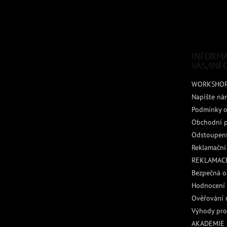
Z
á
p
a
t
INFORM
í
VÁS/INF
WORKSHO
Napište ná
Podmínky o
Obchodní 
Odstoupení
Reklamační
REKLAMACE
Bezpečná o
Hodnocení
Ověřování 
Výhody pro
AKADEMIE