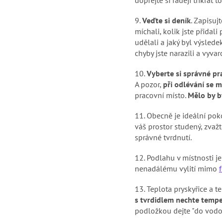
9.
Veďte si deník
. Zapisuj
míchali, kolik jste přidali
udělali a jaký byl výsle
chyby jste narazili a vyvar
10.
Vyberte si správné pr
A pozor,
při odlévání se m
pracovní místo.
Mělo by b
11.
Obecně je ideální po
váš prostor studený, zvažt
správné tvrdnutí.
12.
Podlahu v místnosti j
nenadálému vylití mimo
13.
Teplota pryskyřice a te
s tvrdidlem nechte tempe
podložkou dejte "do vodo