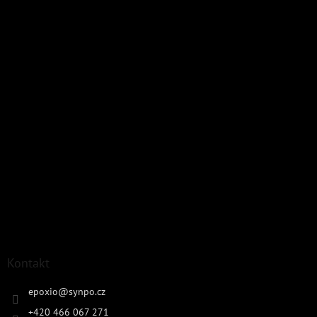
Kontakt
epoxio
@
synpo.cz
+420 466 067 271