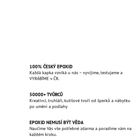
100% ČESKÝ EPOXID
Každá kapka vzniká u nás – vyvíjíme, testujeme a
VYRÁBÍME v ČR.
50000+ TVŮRCŮ
Kreativci, truhláři, kutilové tvoří od šperků a nábytku
po umění a podlahy
EPOXID NEMUSÍ BÝT VĚDA
Naučíme Vás vše potřebné zdarma a poradíme vám na
každém kroku.