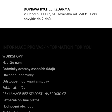
DOPRAVA RYCHLE I ZDARMA
V ČR od 5 000 Kč, na Slovensko od 350 €. U Vás
obvykle do 2 dnů.
Z
á
p
a
INFORMACE PRO VÁS/INFORMATION FOR YOU
t
WORKSHOPY
í
Napište nám
Podmínky ochrany osobních údajů
Obchodní podmínky
Odstoupení od kupní smlouvy
Reklamační řád
REKLAMACE BEZ STAROSTÍ NA EPOXIO.CZ
Bezpečná on-line platba
Hodnocení obchodu