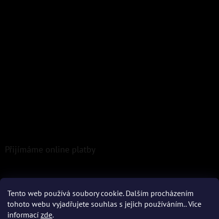
Přijímáme online platby
Tento web používá soubory cookie. Dalším procházením
tohoto webu vyjadřujete souhlas s jejich používáním.. Více
informací
zde
.
Vytvořil Shoptet