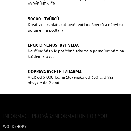
VYRÁBÍME v ČR.
50000+ TVŮRCŮ
Kreativci, truhláři, kutilové tvoří od šperků a nábytku
po umění a podlahy
EPOXID NEMUSÍ BÝT VĚDA
Naučíme Vás vše potřebné zdarma a poradíme vám na
každém kroku.
DOPRAVA RYCHLE I ZDARMA
V ČR od 5 000 Kč, na Slovensko od 350 €. U Vás
obvykle do 2 dnů.
Z
á
p
a
INFORMACE PRO VÁS/INFORMATION FOR YOU
t
WORKSHOPY
í