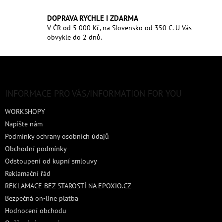
DOPRAVA RYCHLE I ZDARMA
V ČR od 5 000 Kč, na Slovensko od 350 €. U Vás
obvykle do 2 dnů.
Z
á
p
a
INFORMACE PRO VÁS/INFORMATION FOR YOU
t
WORKSHOPY
í
Napište nám
Podmínky ochrany osobních údajů
Obchodní podmínky
Odstoupení od kupní smlouvy
Reklamační řád
REKLAMACE BEZ STAROSTÍ NA EPOXIO.CZ
Bezpečná on-line platba
Hodnocení obchodu