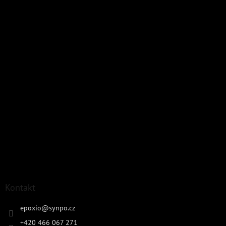
Kontakt
epoxio
@
synpo.cz
+420 466 067 271