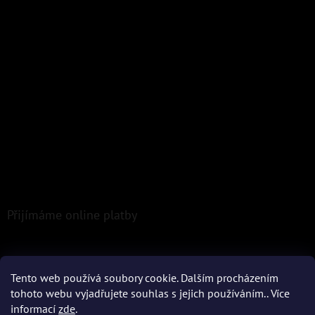
Přijímáme online platby
Tento web používá soubory cookie. Dalším procházením
tohoto webu vyjadřujete souhlas s jejich používáním.. Více
informací
zde
.
Vytvořil Shoptet