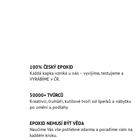
100% ČESKÝ EPOXID
Každá kapka vzniká u nás – vyvíjíme, testujeme a
VYRÁBÍME v ČR.
50000+ TVŮRCŮ
Kreativci, truhláři, kutilové tvoří od šperků a nábytku
po umění a podlahy
EPOXID NEMUSÍ BÝT VĚDA
Naučíme Vás vše potřebné zdarma a poradíme vám na
každém kroku.