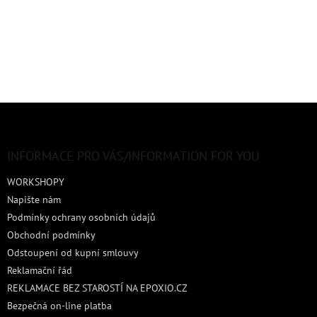
Z
á
p
a
INFORMACE PRO VÁS/INFORMATION FOR YOU
t
WORKSHOPY
í
Napište nám
Podmínky ochrany osobních údajů
Obchodní podmínky
Odstoupení od kupní smlouvy
Reklamační řád
REKLAMACE BEZ STAROSTÍ NA EPOXIO.CZ
Bezpečná on-line platba