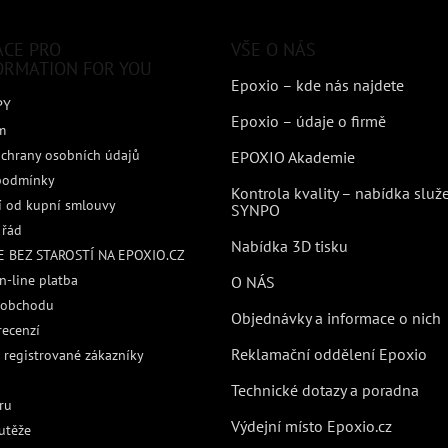
ACE PRO
VŠE O NÁS
ORMATION FOR YOU
Epoxio – kde nás najdete
PY
Epoxio – údaje o firmě
m
chrany osobních údajů
EPOXIO Akademie
podmínky
Kontrola kvality – nabídka služ
 od kupní smlouvy
SYNPO
 řád
Nabídka 3D tisku
 BEZ STAROSTÍ NA EPOXIO.CZ
n-line platba
O NÁS
 obchodu
Objednávky a informace o nich
recenzí
Reklamační oddělení Epoxio
 registrované zákazníky
Technické dotazy a poradna
ru
Výdejní místo Epoxio.cz
utěže