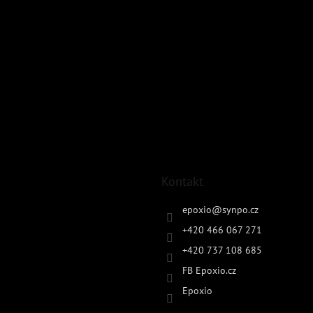
Kontakt
epoxio
@
synpo.cz
+420 466 067 271
+420 737 108 685
FB Epoxio.cz
Epoxio