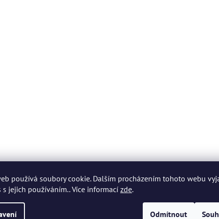
eb používá soubory cookie. Dalším procházením tohoto webu vyj
 s jejich používáním.. Více informací
zde
.
avení
Odmítnout
Souh