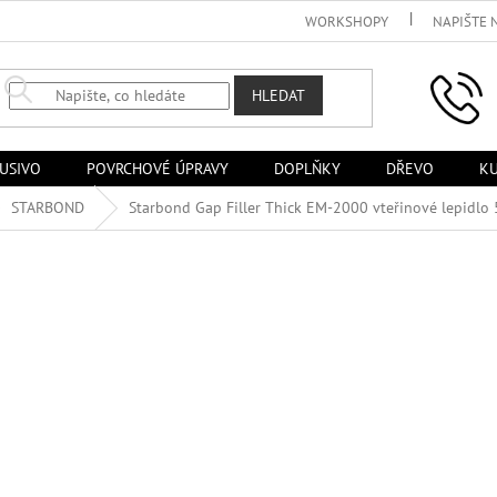
WORKSHOPY
NAPIŠTE 
HLEDAT
USIVO
POVRCHOVÉ ÚPRAVY
DOPLŇKY
DŘEVO
KU
STARBOND
Starbond Gap Filler Thick EM-2000 vteřinové lepidlo