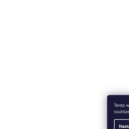
Tento w
souhlas
Nast