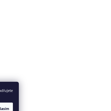
adřujete
lasím