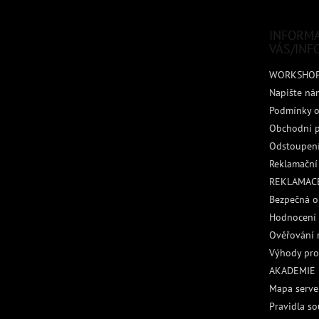
a
t
INFORM
í
VÁS/INF
WORKSHO
Napište ná
Podmínky o
Obchodní 
Odstoupení
Reklamační
REKLAMACE
Bezpečná o
Hodnocení
Ověřování 
Výhody pro
AKADEMIE
Mapa serve
Pravidla so