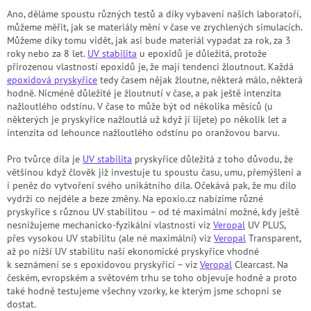
Ano, děláme spoustu různých testů a díky vybavení našich laboratoří,
můžeme měřit, jak se materiály mění v čase ve zrychlených simulacích.
Můžeme díky tomu vidět, jak asi bude materiál vypadat za rok, za 3
roky nebo za 8 let.
UV stabilita
u epoxidů je důležitá, protože
přirozenou vlastností epoxidů je, že mají tendenci žloutnout. Každá
epoxidová pryskyřice
tedy časem nějak žloutne, některá málo, některá
hodně. Nicméně důležité je žloutnutí v čase, a pak ještě intenzita
nažloutlého odstínu. V čase to může být od několika měsíců (u
některých je pryskyřice nažloutlá už když jí lijete) po několik let a
intenzita od lehounce nažloutlého odstínu po oranžovou barvu.
Pro tvůrce díla je
UV stabilita
pryskyřice důležitá z toho důvodu, že
většinou když člověk již investuje tu spoustu času, umu, přemýšlení a
i peněz do vytvoření svého unikátního díla. Očekává pak, že mu dílo
vydrží co nejdéle a beze změny. Na epoxio.cz nabízíme různé
pryskyřice s různou UV stabilitou – od té maximální možné, kdy ještě
nesnižujeme mechanicko-fyzikální vlastnosti viz
Veropal
UV PLUS,
přes vysokou UV stabilitu (ale né maximální) viz
Veropal
Transparent,
až po nížší UV stabilitu naší ekonomické pryskyřice vhodné
k seznámení se s epoxidovou pryskyřicí – viz
Veropal
Clearcast. Na
českém, evropském a světovém trhu se toho objevuje hodně a proto
také hodně testujeme všechny vzorky, ke kterým jsme schopni se
dostat.