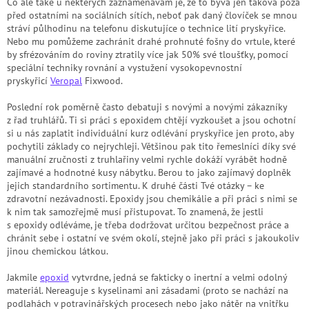
Co ale také u některých zaznamenávám je, že to bývá jen taková póza
před ostatními na sociálních sítích, neboť pak daný človíček se mnou
stráví půlhodinu na telefonu diskutujíce o technice lití pryskyřice.
Nebo mu pomůžeme zachránit drahé prohnuté fošny do vrtule, které
by sfrézováním do roviny ztratily více jak 50% své tloušťky, pomocí
speciální techniky rovnání a vystužení vysokopevnostní
pryskyřicí
Veropal
Fixwood.
Poslední rok poměrně často debatuji s novými a novými zákazníky
z řad truhlářů. Ti si práci s epoxidem chtějí vyzkoušet a jsou ochotní
si u nás zaplatit individuální kurz odlévání pryskyřice jen proto, aby
pochytili základy co nejrychleji. Většinou pak tito řemeslníci díky své
manuální zručnosti z truhlařiny velmi rychle dokáží vyrábět hodně
zajímavé a hodnotné kusy nábytku. Berou to jako zajímavý doplněk
jejich standardního sortimentu. K druhé části Tvé otázky – ke
zdravotní nezávadnosti. Epoxidy jsou chemikálie a při práci s nimi se
k nim tak samozřejmě musí přistupovat. To znamená, že jestli
s epoxidy odléváme, je třeba dodržovat určitou bezpečnost práce a
chránit sebe i ostatní ve svém okolí, stejně jako při práci s jakoukoliv
jinou chemickou látkou.
Jakmile
epoxid
vytvrdne, jedná se fakticky o inertní a velmi odolný
materiál. Nereaguje s kyselinami ani zásadami (proto se nachází na
podlahách v potravinářských procesech nebo jako nátěr na vnitřku