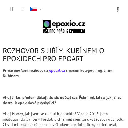
Přejít
NÁKUP
na
obsah
KOŠÍK
ROZHOVOR S JIŘÍM KUBÍNEM O
EPOXIDECH PRO EPOART
Přinášíme Vám rozhovor z
epoart.cz
s naším kolegou, Ing. Jiřím
Kubínem.
Ahoj Jirko, předem děkuji, že sis udělal čas. Řekni mi, kdy a jak jsi se
dostal k epoxidové pryskyřici?
Ahoj Honzo, jak jsem se dostal k epoxidu? V roce 2015 jsem
nastoupil do Synpa v Pardubicích a měl jsem za úkol rozvoj obchodu.
Chvíli mi trvalo, než jsem se v širokém portfoliu firmy zorientoval,