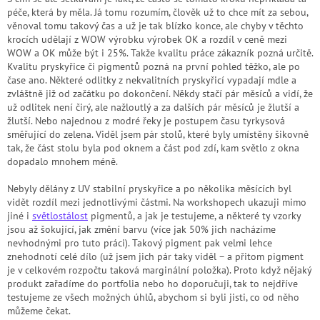
péče, která by měla. Já tomu rozumím, člověk už to chce mít za sebou,
věnoval tomu takový čas a už je tak blízko konce, ale chyby v těchto
krocích udělají z WOW výrobku výrobek OK a rozdíl v ceně mezi
WOW a OK může být i 25%. Takže kvalitu práce zákazník pozná určitě.
Kvalitu pryskyřice či pigmentů pozná na první pohled těžko, ale po
čase ano. Některé odlitky z nekvalitních pryskyřicí vypadají mdle a
zvláštně již od začátku po dokončení. Někdy stačí pár měsíců a vidí, že
už odlitek není čirý, ale nažloutlý a za dalších pár měsíců je žlutší a
žlutší. Nebo najednou z modré řeky je postupem času tyrkysová
směřující do zelena. Viděl jsem pár stolů, které byly umístěny šikovně
tak, že část stolu byla pod oknem a část pod zdí, kam světlo z okna
dopadalo mnohem méně.
Nebyly dělány z UV stabilní pryskyřice a po několika měsících byl
vidět rozdíl mezi jednotlivými částmi. Na workshopech ukazuji mimo
jiné i
světlostálost
pigmentů, a jak je testujeme, a některé ty vzorky
jsou až šokující, jak změní barvu (více jak 50% jich nacházíme
nevhodnými pro tuto práci). Takový pigment pak velmi lehce
znehodnotí celé dílo (už jsem jich pár taky viděl – a přitom pigment
je v celkovém rozpočtu taková marginální položka). Proto když nějaký
produkt zařadíme do portfolia nebo ho doporučuji, tak to nejdříve
testujeme ze všech možných úhlů, abychom si byli jisti, co od něho
můžeme čekat.