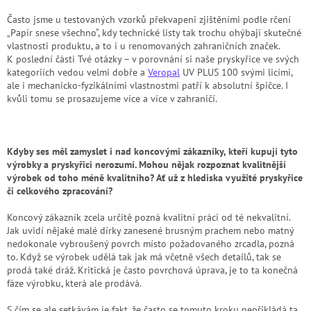
Často jsme u testovaných vzorků překvapeni zjištěními podle rčení
„Papír snese všechno“, kdy technické listy tak trochu ohýbají skutečné
vlastnosti produktu, a to i u renomovaných zahraničních značek.
K poslední části Tvé otázky – v porovnání si naše pryskyřice ve svých
kategoriích vedou velmi dobře a
Veropal
UV PLUS 100 svými licími,
ale i mechanicko-fyzikálními vlastnostmi patří k absolutní špičce. I
kvůli tomu se prosazujeme více a více v zahraničí.
Kdyby ses měl zamyslet i nad koncovými zákazníky, kteří kupují tyto
výrobky a pryskyřici nerozumí. Mohou nějak rozpoznat kvalitnější
výrobek od toho méně kvalitního? Ať už z hlediska využité pryskyřice
či celkového zpracování?
Koncový zákazník zcela určitě pozná kvalitní práci od té nekvalitní.
Jak uvidí nějaké malé dírky zanesené brusným prachem nebo matný
nedokonale vybroušený povrch místo požadovaného zrcadla, pozná
to. Když se výrobek udělá tak jak má včetně všech detailů, tak se
prodá také dráž. Kritická je často povrchová úprava, je to ta konečná
fáze výrobku, která ale prodává.
S čím se ale setkávám je fakt, že často se tomuto kroku nepřikládá ta