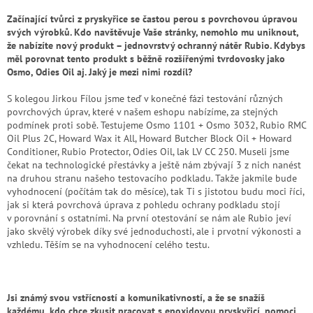
Začínající tvůrci z pryskyřice se častou perou s povrchovou úpravou
svých výrobků. Kdo navštěvuje Vaše stránky, nemohlo mu uniknout,
že nabízíte nový produkt – jednovrstvý ochranný nátěr Rubio. Kdybys
měl porovnat tento produkt s běžně rozšířenými tvrdovosky jako
Osmo, Odies Oil aj. Jaký je mezi nimi rozdíl?
S kolegou Jirkou Fílou jsme teď v konečné fázi testování různých
povrchových úprav, které v našem eshopu nabízíme, za stejných
podmínek proti sobě. Testujeme Osmo 1101 + Osmo 3032, Rubio RMC
Oil Plus 2C, Howard Wax it All, Howard Butcher Block Oil + Howard
Conditioner, Rubio Protector, Odies Oil, lak LV CC 250. Museli jsme
čekat na technologické přestávky a ještě nám zbývají 3 z nich nanést
na druhou stranu našeho testovacího podkladu. Takže jakmile bude
vyhodnocení (počítám tak do měsíce), tak Ti s jistotou budu moci říci,
jak si která povrchová úprava z pohledu ochrany podkladu stojí
v porovnání s ostatními. Na první otestování se nám ale Rubio jeví
jako skvělý výrobek díky své jednoduchosti, ale i prvotní výkonosti a
vzhledu. Těším se na vyhodnocení celého testu.
Jsi známý svou vstřícností a komunikativností, a že se snažíš
každému, kdo chce zkusit pracovat s epoxidovou pryskyřicí, pomoci