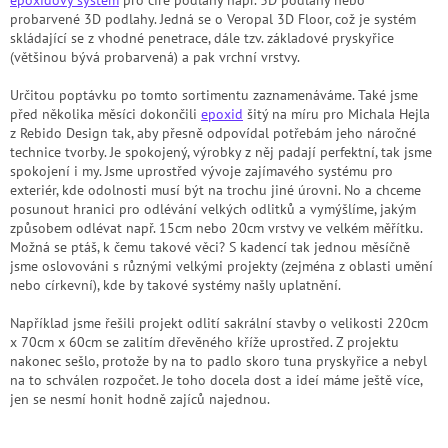
probarvené 3D podlahy. Jedná se o Veropal 3D Floor, což je systém
skládající se z vhodné penetrace, dále tzv. základové pryskyřice
(většinou bývá probarvená) a pak vrchní vrstvy.
Určitou poptávku po tomto sortimentu zaznamenáváme. Také jsme
před několika měsíci dokončili
epoxid
šitý na míru pro Michala Hejla
z Rebido Design tak, aby přesně odpovídal potřebám jeho náročné
technice tvorby. Je spokojený, výrobky z něj padají perfektní, tak jsme
spokojení i my. Jsme uprostřed vývoje zajímavého systému pro
exteriér, kde odolnosti musí být na trochu jiné úrovni. No a chceme
posunout hranici pro odlévání velkých odlitků a vymýšlíme, jakým
způsobem odlévat např. 15cm nebo 20cm vrstvy ve velkém měřítku.
Možná se ptáš, k čemu takové věci? S kadencí tak jednou měsíčně
jsme oslovováni s různými velkými projekty (zejména z oblasti umění
nebo církevní), kde by takové systémy našly uplatnění.
Například jsme řešili projekt odlití sakrální stavby o velikosti 220cm
x 70cm x 60cm se zalitím dřevěného kříže uprostřed. Z projektu
nakonec sešlo, protože by na to padlo skoro tuna pryskyřice a nebyl
na to schválen rozpočet. Je toho docela dost a ideí máme ještě více,
jen se nesmí honit hodně zajíců najednou.