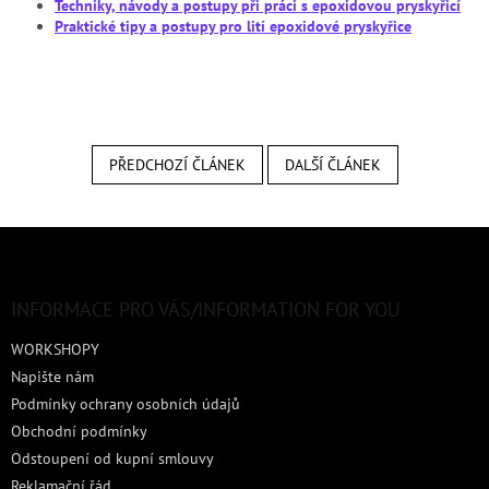
Techniky, návody a postupy při práci s epoxidovou pryskyřicí
Praktické tipy a postupy pro lití epoxidové pryskyřice
PŘEDCHOZÍ ČLÁNEK
DALŠÍ ČLÁNEK
Z
á
p
a
INFORMACE PRO VÁS/INFORMATION FOR YOU
t
WORKSHOPY
í
Napište nám
Podmínky ochrany osobních údajů
Obchodní podmínky
Odstoupení od kupní smlouvy
Reklamační řád