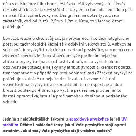
ně a v dalším prostřihu borec leštičkou leští vytvrzený stůl. Člověk
neznalý si řekne, že takový stůl chci taky, že na tom nic není. No a pak
na naší FB skupině Epoxy and Design řešíme dotaz typu: „Jsem
začátečník, chci odlít stůl 2,5m x 1,2m x 10cm, co všechno k tomu
potřebuju.“
Bohužel, všechno chce svůj čas, jak proces učení se technologického
postupu, technologické kázně až k odlévání velkých stolů. A abych se
vrátil zpět k pryskyřici, tak třeba u tvrdnutí pryskyřice, tam nemá cenu
zbytečně spěchat. Je třeba si uvědomit, že posílením nějakého
atributu pryskyřice (např. rychlost tvrdnutí, nebo vyšší teplotní
odolnost) se potlačuje nějaký jiný atribut (tvrdost či křehkost odlitku,
transparentnost v případě teplotní odolnosti atd.) Zároveň pryskyřice
potřebuje skutečně co nejvíce dosíťovat, což vezme 7-14 dní
v závislosti na pryskyřici, ale spousta lidí to nerespektuje a jdou
brousit odlitek po 4 dnech po vylití a pak řešíme, proč se jim to
špatně opracovává, brousí a proč nemohou dosáhnout potřebného
vzhledu.
Jedním z nejdůležitějších faktorů u
epoxidové pryskyřice
je její
UV
stabilita
. Děláte i nákladné testy, jak si Vaše pryskyřice stojí oproti
ostatním. Jak si tedy Vaše pryskyřice stojí v těchto testech?