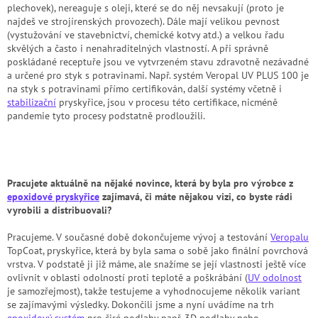
plechovek), nereaguje s oleji, které se do něj nevsakují (proto je
najdeš ve strojírenských provozech). Dále mají velikou pevnost
(vystužování ve stavebnictví, chemické kotvy atd.) a velkou řadu
skvělých a často i nenahraditelných vlastností. A při správně
poskládané receptuře jsou ve vytvrzeném stavu zdravotně nezávadné
a určené pro styk s potravinami. Např. systém Veropal UV PLUS 100 je
na styk s potravinami přímo certifikován, další systémy včetně i
stabilizační
pryskyřice, jsou v procesu této certifikace, nicméně
pandemie tyto procesy podstatně prodloužili.
Pracujete aktuálně na nějaké novince, která by byla pro výrobce z
epoxidové pryskyřice
zajímavá, či máte nějakou vizi, co byste rádi
vyrobili a distribuovali?
Pracujeme. V současné době dokončujeme vývoj a testování
Veropalu
TopCoat, pryskyřice, která by byla sama o sobě jako finální povrchová
vrstva. V podstatě ji již máme, ale snažíme se její vlastnosti ještě více
ovlivnit v oblasti odolností proti teplotě a poškrábání (
UV odolnost
je samozřejmost), takže testujeme a vyhodnocujeme několik variant
se zajímavými výsledky. Dokončili jsme a nyní uvádíme na trh
epoxidový systém
pro čiré podlahy např. 3D podlahy nebo