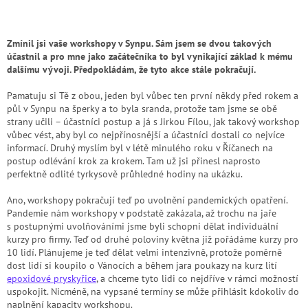
Zmínil jsi vaše workshopy v Synpu. Sám jsem se dvou takových
účastnil a pro mne jako začátečníka to byl vynikající základ k mému
dalšímu vývoji. Předpokládám, že tyto akce stále pokračují.
Pamatuju si Tě z obou, jeden byl vůbec ten první někdy před rokem a
půl v Synpu na šperky a to byla sranda, protože tam jsme se obě
strany učili – účastníci postup a já s Jirkou Fílou, jak takový workshop
vůbec vést, aby byl co nejpřínosnější a účastníci dostali co nejvíce
informací. Druhý myslím byl v létě minulého roku v Říčanech na
postup odlévání krok za krokem. Tam už jsi přinesl naprosto
perfektně odlité tyrkysově průhledné hodiny na ukázku.
Ano, workshopy pokračují teď po uvolnění pandemických opatření.
Pandemie nám workshopy v podstatě zakázala, až trochu na jaře
s postupnými uvolňováními jsme byli schopni dělat individuální
kurzy pro firmy. Teď od druhé poloviny května již pořádáme kurzy pro
10 lidí. Plánujeme je teď dělat velmi intenzivně, protože poměrně
dost lidí si koupilo o Vánocích a během jara poukazy na kurz lití
epoxidové pryskyřice
, a chceme tyto lidi co nejdříve v rámci možností
uspokojit. Nicméně, na vypsané termíny se může přihlásit kdokoliv do
naplnění kapacity workshopu.