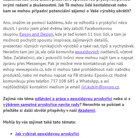
svými radami a zkušenostmi. Jak Tě mohou lidé kontaktovat nebo
kam se mohou případní potenciální zájemci o Vaše výrobky obrátit?
Ano, snažím se pomoci každému, kdo se odhodlá s pryskyřicí něco
zkusit. I proto jsem před dvěma lety založil Facebookovou
skupinu
Epoxy and Design
, kde je teď kolem 11 tisíc lidí, a tam je
možnost pochytit spoustu inspirace, zajímavých detailů,
prezentací různých vynikajících výrobků a také rad, tipů a vychytávek.
Neradím tam jen já, ale celá komunita
epoxidových
nadšenců, včetně
Tebe. Začátečníci, ale i pokročilí tvůrci mne mohou najít tam a napsat
zprávu přes Messenger. Pak je možné mne kontaktovat přes náš
eshop www.epoxio.cz, kde si mohou také prohlédnout naší nabídku
produktů, nebo mi mohou napsat na FB stránku Epoxio.cz. Hodně
komunikuju přes telefon 737 108 685 a WhatsApp, a asi
nejdůležitější kontaktní medium je email
jiri.kubin@synpo.cz
.
Zajímá vás téma
odlévání a práce s epoxidovou pryskyřicí
nebo si s
výběrem samotné pryskyřice nevíte rady
? Nenechte se pobízet a
přečtěte si další skvělé příspěvky v naší
Akademii
.
Mohla by vás zajímat také tato témata:
Jak vybírat epoxidovou pryskyřici