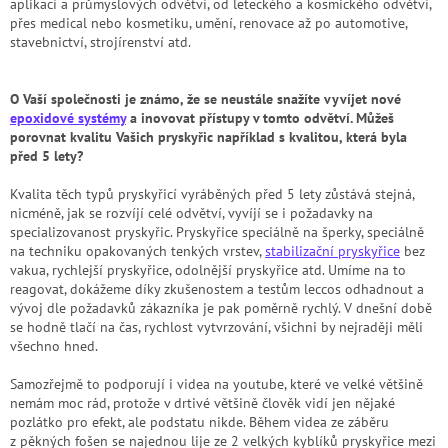
aplikací a průmyslových odvětví, od leteckého a kosmického odvětví,
přes medical nebo kosmetiku, umění, renovace až po automotive,
stavebnictví, strojírenství atd.
O Vaší společnosti je známo, že se neustále snažíte vyvíjet nové
epoxidové systémy
a inovovat přístupy v tomto odvětví. Můžeš
porovnat kvalitu Vašich pryskyřic například s kvalitou, která byla
před 5 lety?
Kvalita těch typů pryskyřicí vyráběných před 5 lety zůstává stejná,
nicméně, jak se rozvíjí celé odvětví, vyvíjí se i požadavky na
specializovanost pryskyřic. Pryskyřice speciálně na šperky, speciálně
na techniku opakovaných tenkých vrstev,
stabilizační pryskyřice
bez
vakua, rychlejší pryskyřice, odolnější pryskyřice atd. Umíme na to
reagovat, dokážeme díky zkušenostem a testům leccos odhadnout a
vývoj dle požadavků zákazníka je pak poměrně rychlý. V dnešní době
se hodně tlačí na čas, rychlost vytvrzování, všichni by nejraději měli
všechno hned.
Samozřejmě to podporují i videa na youtube, které ve velké většině
nemám moc rád, protože v drtivé většině člověk vidí jen nějaké
pozlátko pro efekt, ale podstatu nikde. Během videa ze záběru
z pěkných fošen se najednou lije ze 2 velkých kyblíků pryskyřice mezi