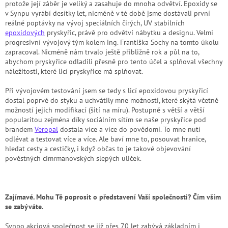
protože její záběr je veliký a zasahuje do mnoha odvětví. Epoxidy se
v Synpu vyrábí desítky let, nicméně v té době jsme dostávali první
reálné poptávky na vývoj speciálních čirých, UV stabilních
epoxidových
pryskyřic, právě pro odvětví nábytku a designu. Velmi
progresivní vývojový tým kolem ing. Františka Sochy na tomto úkolu
zapracoval. Nicméně nám trvalo ještě přibližně rok a půl na to,
abychom pryskyřice odladili přesně pro tento účel a splňoval všechny
náležitosti, které licí pryskyřice má splňovat.
Při vývojovém testování jsem se tedy s licí epoxidovou pryskyřicí
dostal poprvé do styku a uchvátily mne možnosti, které skýtá včetně
možností jejich modifikací (šití na míru). Postupně s větší a větší
popularitou zejména díky sociálním sítím se naše pryskyřice pod
brandem
Veropal
dostala více a více do povědomí. To mne nutí
odlévat a testovat více a více. Ale baví mne to, posouvat hranice,
hledat cesty a cestičky, i když občas to je takové objevování
pověstných cimrmanovských slepých uliček.
Zajímavé. Mohu Tě poprosit o představení Vaší společnosti? Čím vším
se zabýváte.
Synpo akciová společnost se již přes 70 let zabývá základním i