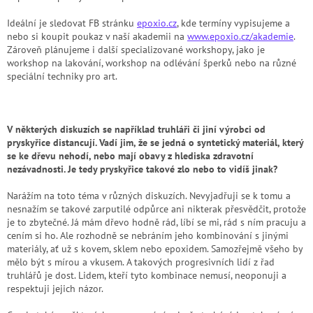
Ideální je sledovat FB stránku
epoxio.cz
, kde termíny vypisujeme a
nebo si koupit poukaz v naší akademii na
www.epoxio.cz/akademie
.
Zároveň plánujeme i další specializované workshopy, jako je
workshop na lakování, workshop na odlévání šperků nebo na různé
speciální techniky pro art.
V některých diskuzích se například truhláři či jiní výrobci od
pryskyřice distancují. Vadí jim, že se jedná o syntetický materiál, který
se ke dřevu nehodí, nebo mají obavy z hlediska zdravotní
nezávadnosti. Je tedy pryskyřice takové zlo nebo to vidíš jinak?
Narážím na toto téma v různých diskuzích. Nevyjadřuji se k tomu a
nesnažím se takové zarputilé odpůrce ani nikterak přesvědčit, protože
je to zbytečné. Já mám dřevo hodně rád, líbí se mi, rád s ním pracuju a
cením si ho. Ale rozhodně se nebráním jeho kombinování s jinými
materiály, ať už s kovem, sklem nebo epoxidem. Samozřejmě všeho by
mělo být s mírou a vkusem. A takových progresivních lidí z řad
truhlářů je dost. Lidem, kteří tyto kombinace nemusí, neoponuji a
respektuji jejich názor.