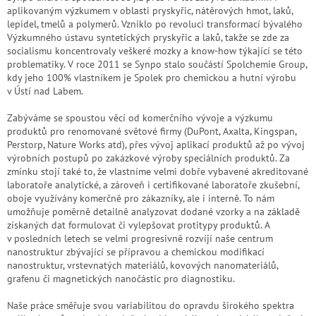
aplikovaným výzkumem v oblasti pryskyřic, nátěrových hmot, laků,
lepidel, tmelů a polymerů. Vzniklo po revoluci transformací bývalého
Výzkumného ústavu syntetických pryskyřic a laků, takže se zde za
socialismu koncentrovaly veškeré mozky a know-how týkající se této
problematiky. V roce 2011 se Synpo stalo součástí Spolchemie Group,
kdy jeho 100% vlastníkem je Spolek pro chemickou a hutní výrobu
v Ústí nad Labem.
Zabýváme se spoustou věcí od komerčního vývoje a výzkumu
produktů pro renomované světové firmy (DuPont, Axalta, Kingspan,
Perstorp, Nature Works atd), přes vývoj aplikací produktů až po vývoj
výrobních postupů po zakázkové výroby speciálních produktů. Za
zmínku stojí také to, že vlastníme velmi dobře vybavené akreditované
laboratoře analytické, a zároveň i certifikované laboratoře zkušební,
oboje využívány komerčně pro zákazníky, ale i interně. To nám
umožňuje poměrně detailně analyzovat dodané vzorky a na základě
získaných dat formulovat či vylepšovat protitypy produktů. A
v posledních letech se velmi progresivně rozvíjí naše centrum
nanostruktur zbývající se přípravou a chemickou modifikací
nanostruktur, vrstevnatých materiálů, kovových nanomateriálů,
grafenu či magnetických nanočástic pro diagnostiku.
Naše práce směřuje svou variabilitou do opravdu širokého spektra