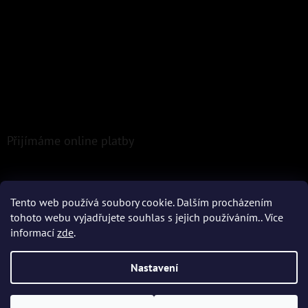
Přijímáme online platby
Tento web používá soubory cookie. Dalším procházením
tohoto webu vyjadřujete souhlas s jejich používáním.. Více
informací
zde
.
Vytvořil Shoptet
Nastavení
Copyright 2026
Epoxio.cz
. Všechna práva vyhrazena.