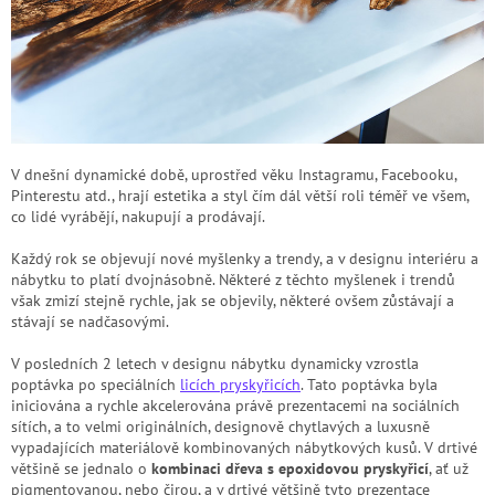
V dnešní dynamické době, uprostřed věku Instagramu, Facebooku,
Pinterestu atd., hrají estetika a styl čím dál větší roli téměř ve všem,
co lidé vyrábějí, nakupují a prodávají.
Každý rok se objevují nové myšlenky a trendy, a v designu interiéru a
nábytku to platí dvojnásobně. Některé z těchto myšlenek i trendů
však zmizí stejně rychle, jak se objevily, některé ovšem zůstávají a
stávají se nadčasovými.
V posledních 2 letech v designu nábytku dynamicky vzrostla
poptávka po speciálních
licích pryskyřicích
. Tato poptávka byla
iniciována a rychle akcelerována právě prezentacemi na sociálních
sítích, a to velmi originálních, designově chytlavých a luxusně
vypadajících materiálově kombinovaných nábytkových kusů. V drtivé
většině se jednalo o
kombinaci dřeva s epoxidovou pryskyřicí
, ať už
pigmentovanou, nebo čirou, a v drtivé většině tyto prezentace