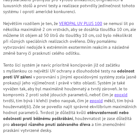
luxusních stolů a první testy a realizace potvrdily jedinečnost tohoto
systému i oproti americké konkurenci.
Největším rozdílem je ten, že
VEROPAL
UV PLUS 100
se nemusí lít po
několika maximálně 2 cm vrstvách, aby se dosáhla tloušťka 10 cm, ale
můžeme lít objem až 50 litrů do tloušťky 10 cm, což bylo několikrát
při různých speciálních realizacích ověřeno. Díky pomalému
vytvrzování nedojde k extrémním exotermním reakcím a následné
změně barvy či prasknutí celého odlitku.
Tento licí systém je navíc prioritně koncipován již od začátku
s myšlenkou co největší UV ochrany a dlouhodobé testy na
odolnost
proti UV záření
v porovnání s jinými epoxidovými systémy zcela jasně
prokazují jeho výjimečnost i právě v této oblasti. Systém je také
vyvážen tak, aby byl maximálně houževnatý a tvrdý zároveň. Je to
kompromis 2 proti sobě jdoucích parametrů, neboť čím je
epoxid
tvrdší, tím bývá i křehčí (nebo naopak, čím je
epoxid
měkčí, tím bývá
houževnatější). Zde se povedlo najít správné ekvilibrium maximálních
hodnot parametrů. Tvrdost je důležitá kvůli
otěruvzdornosti nebo
odolnosti proti běžnému poškrábání
, houževnatost je zase důležitá
pro
absorpci různého pnutí zalévaného dřeva
a tím znemožnění
praskání vytvrzené desky.