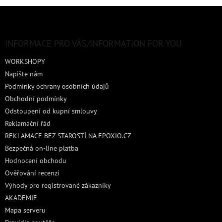
Z
á
p
a
INFORMACE PRO VÁS/INFORMATION FOR YOU
t
WORKSHOPY
í
Napište nám
Podmínky ochrany osobních údajů
Obchodní podmínky
Odstoupení od kupní smlouvy
Reklamační řád
REKLAMACE BEZ STAROSTÍ NA EPOXIO.CZ
Bezpečná on-line platba
Hodnocení obchodu
Ověřování recenzí
Výhody pro registrované zákazníky
AKADEMIE
Mapa serveru