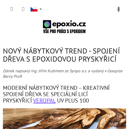
Přejít
NÁKUP
na
obsah
KOŠÍK
NOVÝ NÁBYTKOVÝ TREND - SPOJENÍ
DŘEVA S EPOXIDOVOU PRYSKYŘICÍ
článek napsaný ing. Jiřím Kubínem ze Synpo a.s. a vydaný v časopise
Barvy Profi
MODERNÍ NÁBYTKOVÝ TREND – KREATIVNÍ
SPOJENÍ DŘEVA SE SPECIÁLNÍ LICÍ
PRYSKYŘICÍ
VEROPAL
UV PLUS 100