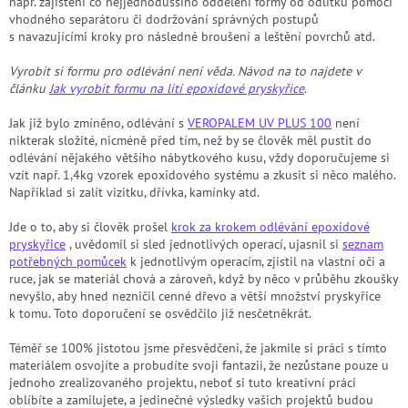
např. zajištění co nejjednoduššího oddělení formy od odlitku pomocí
vhodného separátoru či dodržování správných postupů
s navazujícími kroky pro následné broušení a leštění povrchů atd.
Vyrobit si formu pro odlévání není věda. Návod na to najdete v
článku
Jak vyrobit formu na lití epoxidové pryskyřice
.
Jak již bylo zmíněno, odlévání s
VEROPALEM
UV PLUS 100
není
nikterak složité, nicméně před tím, než by se člověk měl pustit do
odlévání nějakého většího nábytkového kusu, vždy doporučujeme si
vzít např. 1,4kg vzorek epoxidového systému a zkusit si něco malého.
Například si zalít vizitku, dřívka, kamínky atd.
Jde o to, aby si člověk prošel
krok za krokem odlévání epoxidové
pryskyřice
, uvědomil si sled jednotlivých operací, ujasnil si
seznam
potřebných pomůcek
k jednotlivým operacím, zjistil na vlastní oči a
ruce, jak se materiál chová a zároveň, když by něco v průběhu zkoušky
nevyšlo, aby hned nezničil cenné dřevo a větší množství pryskyřice
k tomu. Toto doporučení se osvědčilo již nesčetněkrát.
Téměř se 100% jistotou jsme přesvědčeni, že jakmile si práci s tímto
materiálem osvojíte a probudíte svoji fantazii, že nezůstane pouze u
jednoho zrealizovaného projektu, neboť si tuto kreativní práci
oblíbíte a zamilujete, a jedinečné výsledky vašich projektů budou