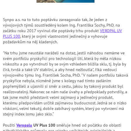
Synpo a.s. na to tuto poptávku zareagovalo tak, že jeden z
vývojových týmů soustředěný kolem Ing. Františka Sochy, PhD. na
začátku roku 2017 vyvinul dle poptávky trhu produkt
VEROPAL
UV
PLUS 100
, který je svými vlastnostmi jedinečný a vyhovuje
požadavkům na něj kladených.
"Na trhu jsme neustále naráželi na dotaz, jestli náhodou nemáme ve
svém portfoliu pryskyřici pro technologii lití, která by měla nízkou
viskozitu a po vytvrdnutí by se svým vzhledem blížila sklu, tj. byla by
čirá, tvrdá a také UV stabilní, a aby hned nežloutla", říká vedoucí
vývojového týmu Ing. František Socha, PhD. "V našem portfoliu taková
pryskyřice nebyla, nicméně jsme s kolegy nad tímto zadáním
popřemýšleli a ujasnili si směr a cestu, jakou by takový produkt byl
realizovatelný. Nakonec se nám naše úvahy a předpoklady potvrdily, a
tak jsme mohli představit velmi zajímavý a jedinečný produkt,
kterému předpovídám určitě zajímavou budoucnost. Jedná se o nízko
viskózní, velmi tekutý, dobře zabíhavý systém, který po vytvrzení má
stejný index lomu jako sklo.“
Použití
Veropalu
UV Plus 100
směřuje hned od počátku do oblasti
nábytkářského průmyslu pro výrobu unikátních, originálních a