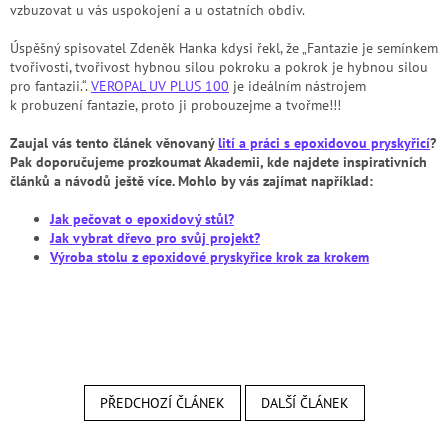
vzbuzovat u vás uspokojení a u ostatních obdiv.
Úspěšný spisovatel Zdeněk Hanka kdysi řekl, že „Fantazie je semínkem
tvořivosti, tvořivost hybnou silou pokroku a pokrok je hybnou silou
pro fantazii.“.
VEROPAL
UV PLUS 100
je ideálním nástrojem
k probuzení fantazie, proto ji probouzejme a tvořme!!!
Zaujal vás tento článek věnovaný
lití a práci s epoxidovou pryskyřicí
?
Pak doporučujeme prozkoumat Akademii, kde najdete inspirativních
článků a návodů ještě více. Mohlo by vás zajímat například:
Jak pečovat o epoxidový stůl?
Jak vybrat dřevo pro svůj projekt?
Výroba stolu z epoxidové pryskyřice krok za krokem
PŘEDCHOZÍ ČLÁNEK
DALŠÍ ČLÁNEK