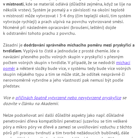
v místnosti
, kde se materiál odlévá (důležité zejména, když se lije na
několik vrstev). Systém je pomalý a v závislosti na okolní teplotě
v místnosti může vytvrzovat i 3-4 dny (čím teplejší okolí, tím systém
vytvrzuje rychleji) a prach ulpívá na povrchu vytvrzované směsi.
Nicméně při následném opracování (broušení, leštění) dojde
k odstranění tohoto prachu z povrchu.
Zásadní je
dodržování správného míchacího poměru mezi pryskyřicí a
tvrdidlem
. Vyplývá to čistě a jednoduše z prosté chemie. Jde o
navázání přesného počtu volných skupin v pryskyřici s přesným
počtem volných skupin v tvrdidle. V případě, že se nedodrží
míchací
poměr
a některé složky bude více, v systému tedy bude více volných
skupin nějakého typu a tím se může stát, že odlitek nesprávně či
nerovnoměrně vytvrdne a jeho vlastnosti pak nemusí být podle
představ.
Více o
příčinách špatně vytvrzené nebo nevytvrzené pryskyřice
se
dozvíte v článku na Akademii.
Nelze podceňovat ani další důležité aspekty jako např. důkladné
penetrování dřeva kompatibilní penetrací (uzavřou se tím veškeré
póry a mikro póry ve dřevě a zamezí se uvolňování vzduchu z těchto
pórů při procesu tvrdnutí a tím tvorbě nežádoucích bublinek), dále