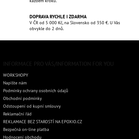
každém kroku.
DOPRAVA RYCHLE I ZDARMA
V ČR od 5 000 Kč, na Slovensko od 350 €. U Vás
obvykle do 2 dnů.
Z
á
p
a
INFORMACE PRO VÁS/INFORMATION FOR YOU
t
WORKSHOPY
í
Napište nám
Podmínky ochrany osobních údajů
Obchodní podmínky
Odstoupení od kupní smlouvy
Reklamační řád
REKLAMACE BEZ STAROSTÍ NA EPOXIO.CZ
Bezpečná on-line platba
Hodnocení obchodu