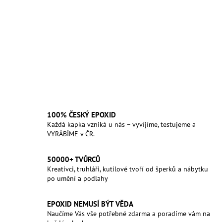
100% ČESKÝ EPOXID
Každá kapka vzniká u nás – vyvíjíme, testujeme a
VYRÁBÍME v ČR.
50000+ TVŮRCŮ
Kreativci, truhláři, kutilové tvoří od šperků a nábytku
po umění a podlahy
EPOXID NEMUSÍ BÝT VĚDA
Naučíme Vás vše potřebné zdarma a poradíme vám na