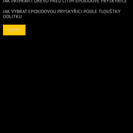
JAK PŘIPRAVIT DŘEVO PŘED LITÍM EPOXIDOVÉ PRYSKYŘICE
JAK VYBRAT EPOXIDOVOU PRYSKYŘICI PODLE TLOUŠTKY
ODLITKU
ARCHIV