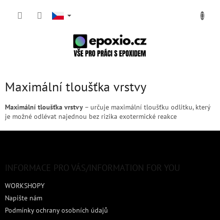
Přejít
NÁKUP
na
obsah
KOŠÍK
Maximální tloušťka vrstvy
Maximální tloušťka vrstvy
– určuje maximální tloušťku odlitku, který
je možné odlévat najednou bez rizika exotermické reakce
Z
á
p
a
INFORMACE PRO VÁS/INFORMATION FOR YOU
t
WORKSHOPY
í
Napište nám
Podmínky ochrany osobních údajů