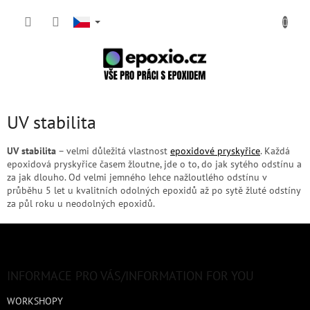
Přejít
NÁKUP
na
obsah
KOŠÍK
UV stabilita
UV stabilita
–
velmi důležitá vlastnost
epoxidové pryskyřice
. Každá
epoxidová pryskyřice časem žloutne, jde o to, do jak sytého odstínu a
za jak dlouho. Od velmi jemného lehce nažloutlého odstínu v
průběhu 5 let u kvalitních odolných epoxidů až po sytě žluté odstíny
za půl roku u neodolných epoxidů.
Z
á
p
a
INFORMACE PRO VÁS/INFORMATION FOR YOU
t
WORKSHOPY
í