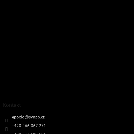
Kontakt
epoxio
@
synpo.cz
+420 466 067 271