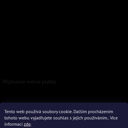
Přijímáme online platby
Tento web používá soubory cookie. Dalším procházením
tohoto webu vyjadřujete souhlas s jejich používáním.. Více
Vytvořil Shoptet
informací
zde
.