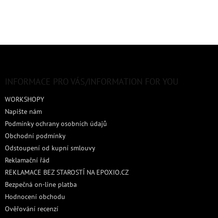
Z
á
p
a
INFORMACE PRO VÁS/INFORMATION FOR YOU
t
WORKSHOPY
í
Napište nám
Podmínky ochrany osobních údajů
Obchodní podmínky
Odstoupení od kupní smlouvy
Reklamační řád
REKLAMACE BEZ STAROSTÍ NA EPOXIO.CZ
Bezpečná on-line platba
Hodnocení obchodu
Ověřování recenzí