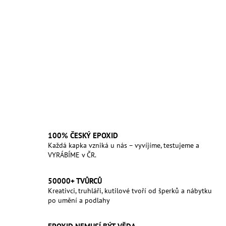
100% ČESKÝ EPOXID
Každá kapka vzniká u nás – vyvíjíme, testujeme a
VYRÁBÍME v ČR.
50000+ TVŮRCŮ
Kreativci, truhláři, kutilové tvoří od šperků a nábytku
po umění a podlahy
EPOXID NEMUSÍ BÝT VĚDA