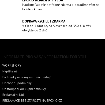
Naučíme Vás vše potřebné zdarma a poradíme vám na
každém kroku.
DOPRAVA RYCHLE I ZDARMA
V ČR od 5 000 Kč, na Slovensko od 350 €. U Vás
obvykle do 2 dnů.
Z
á
p
a
INFORMACE PRO VÁS/INFORMATION FOR YOU
t
WORKSHOPY
í
Napište nám
Podmínky ochrany osobních údajů
Obchodní podmínky
Odstoupení od kupní smlouvy
Reklamační řád
REKLAMACE BEZ STAROSTÍ NA EPOXIO.CZ