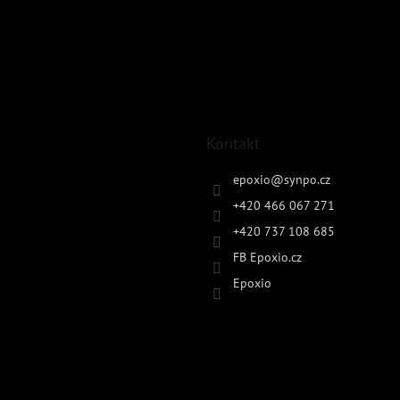
Kontakt
epoxio
@
synpo.cz
+420 466 067 271
+420 737 108 685
FB Epoxio.cz
Epoxio