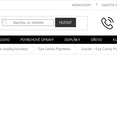
WORKSHOPY
NAPIŠTE 
HLEDAT
USIVO
POVRCHOVÉ ÚPRAVY
DOPLŇKY
DŘEVO
KU
le značky/výrobce
Eye Candy Pigments
Scarlet – Eye Candy P