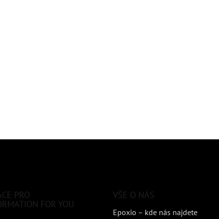
ACE PRO
VŠE O NÁS
ORMATION FOR YOU
Epoxio – kde nás najdete