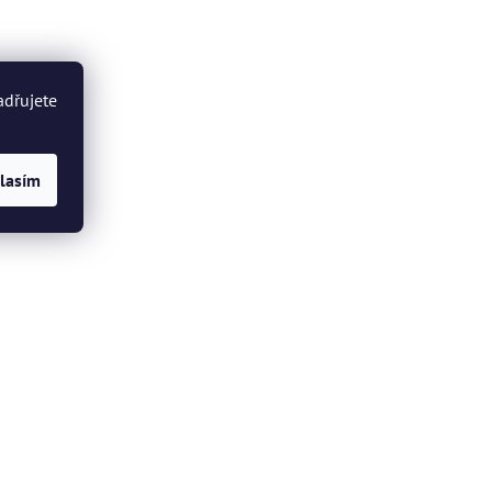
adřujete
lasím