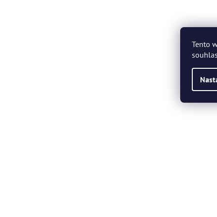
Tento w
souhlas
Nast