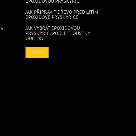
EPOXIDOVOU PRYSKYŘICÍ
JAK PŘIPRAVIT DŘEVO PŘED LITÍM
EPOXIDOVÉ PRYSKYŘICE
JAK VYBRAT EPOXIDOVOU
eb
PRYSKYŘICI PODLE TLOUŠTKY
ODLITKU
ARCHIV