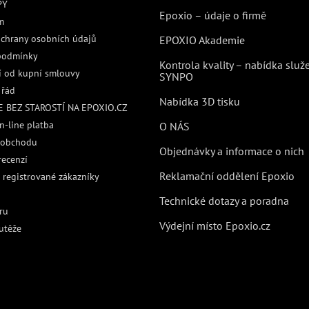
PY
Epoxio – údaje o firmě
m
chrany osobních údajů
EPOXIO Akademie
podmínky
Kontrola kvality – nabídka služ
 od kupní smlouvy
SYNPO
 řád
Nabídka 3D tisku
 BEZ STAROSTÍ NA EPOXIO.CZ
n-line platba
O NÁS
 obchodu
Objednávky a informace o nich
recenzí
Reklamační oddělení Epoxio
 registrované zákazníky
Technické dotazy a poradna
ru
Výdejní místo Epoxio.cz
utěže