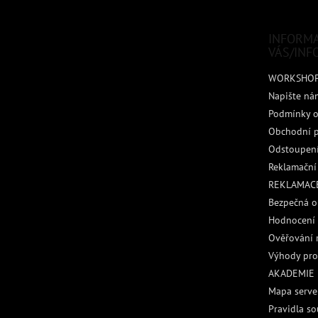
a
t
INFORM
í
VÁS/INF
WORKSHO
Napište ná
Podmínky o
Obchodní 
Odstoupení
Reklamační
REKLAMACE
Bezpečná o
Hodnocení
Ověřování 
Výhody pro
AKADEMIE
Mapa serve
Pravidla so