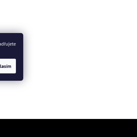
adřujete
lasím