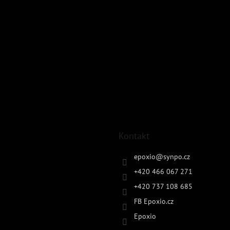
Kontakt
epoxio
@
synpo.cz
+420 466 067 271
+420 737 108 685
FB Epoxio.cz
Epoxio