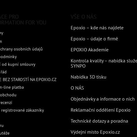
ACE PRO
VŠE O NÁS
ORMATION FOR YOU
Epoxio – kde nás najdete
PY
Epoxio – údaje o firmě
m
chrany osobních údajů
EPOXIO Akademie
podmínky
Kontrola kvality – nabídka služ
 od kupní smlouvy
SYNPO
 řád
Nabídka 3D tisku
 BEZ STAROSTÍ NA EPOXIO.CZ
n-line platba
O NÁS
 obchodu
Objednávky a informace o nich
recenzí
Reklamační oddělení Epoxio
 registrované zákazníky
Technické dotazy a poradna
ru
Výdejní místo Epoxio.cz
utěže