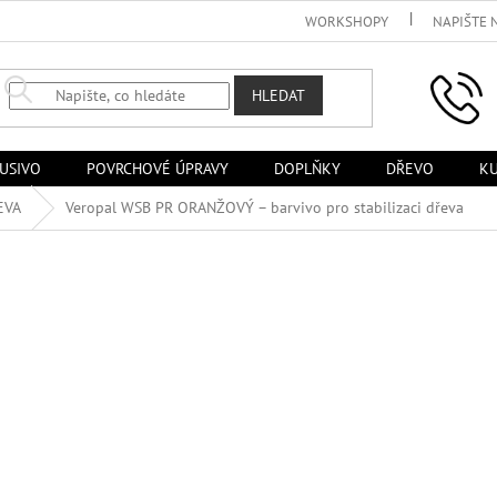
WORKSHOPY
NAPIŠTE 
HLEDAT
USIVO
POVRCHOVÉ ÚPRAVY
DOPLŇKY
DŘEVO
KU
EVA
Veropal WSB PR ORANŽOVÝ – barvivo pro stabilizaci dřeva