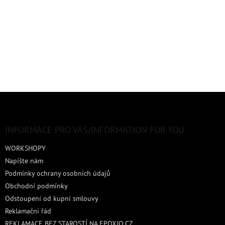
Z
á
p
a
INFORMACE PRO VÁS/INFORMATION FOR YOU
t
WORKSHOPY
í
Napište nám
Podmínky ochrany osobních údajů
Obchodní podmínky
Odstoupení od kupní smlouvy
Reklamační řád
REKLAMACE BEZ STAROSTÍ NA EPOXIO.CZ