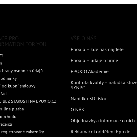
ACE PRO
VŠE O NÁS
ORMATION FOR YOU
Epoxio – kde nás najdete
PY
Epoxio – údaje o firmě
m
chrany osobních údajů
EPOXIO Akademie
podmínky
Kontrola kvality – nabídka služ
 od kupní smlouvy
SYNPO
 řád
Nabídka 3D tisku
 BEZ STAROSTÍ NA EPOXIO.CZ
n-line platba
O NÁS
 obchodu
Objednávky a informace o nich
recenzí
Reklamační oddělení Epoxio
 registrované zákazníky