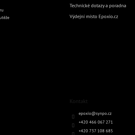
Technické dotazy a poradna
ru
Výdejní místo Epoxio.cz
utěže
Kontakt
epoxio
@
synpo.cz
+420 466 067 271
+420 737 108 685