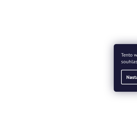
Tento w
souhlas
Nast