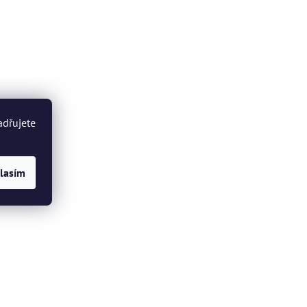
adřujete
lasím