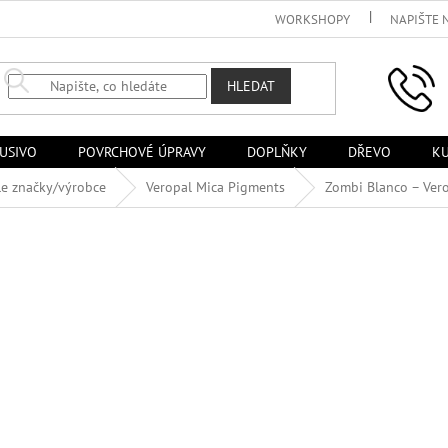
WORKSHOPY
NAPIŠTE 
HLEDAT
USIVO
POVRCHOVÉ ÚPRAVY
DOPLŇKY
DŘEVO
KU
le značky/výrobce
Veropal Mica Pigments
Zombi Blanco – Ver