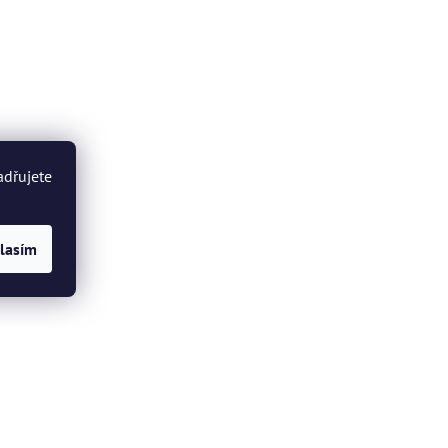
adřujete
lasím