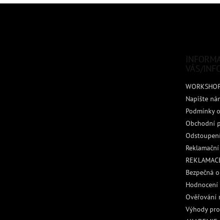
Z
á
p
a
t
INFORM
í
VÁS/INF
WORKSHO
Napište ná
Podmínky o
Obchodní 
Odstoupení
Reklamační
REKLAMACE
Bezpečná o
Hodnocení
Ověřování 
Výhody pro