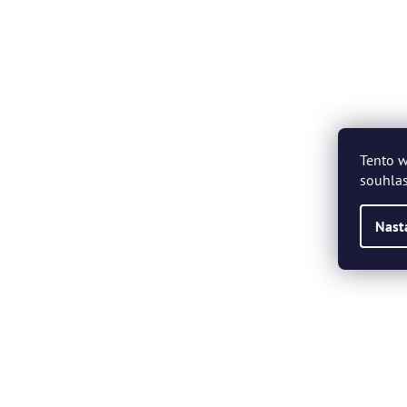
Tento w
souhlas
Nast