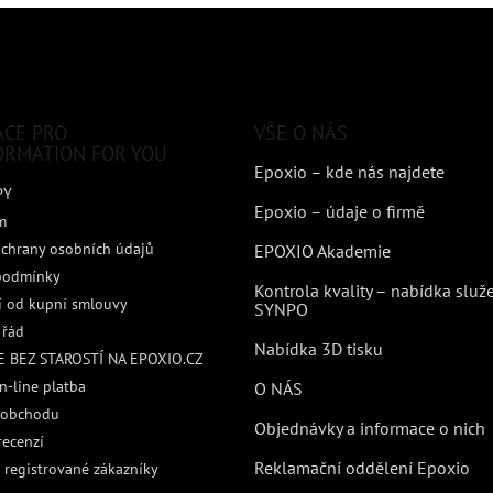
ACE PRO
VŠE O NÁS
ORMATION FOR YOU
Epoxio – kde nás najdete
PY
Epoxio – údaje o firmě
m
chrany osobních údajů
EPOXIO Akademie
podmínky
Kontrola kvality – nabídka služ
 od kupní smlouvy
SYNPO
 řád
Nabídka 3D tisku
 BEZ STAROSTÍ NA EPOXIO.CZ
n-line platba
O NÁS
 obchodu
Objednávky a informace o nich
recenzí
Reklamační oddělení Epoxio
 registrované zákazníky