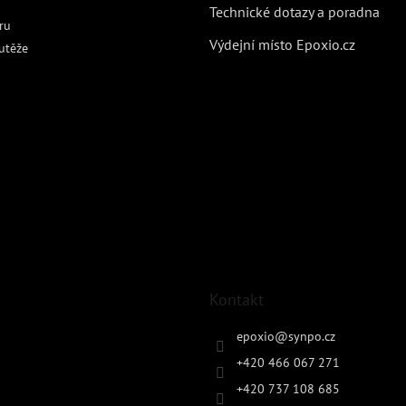
Technické dotazy a poradna
ru
Výdejní místo Epoxio.cz
utěže
Kontakt
epoxio
@
synpo.cz
+420 466 067 271
+420 737 108 685