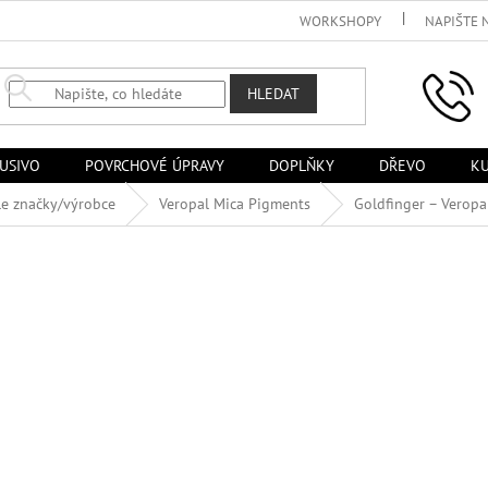
WORKSHOPY
NAPIŠTE 
HLEDAT
USIVO
POVRCHOVÉ ÚPRAVY
DOPLŇKY
DŘEVO
KU
le značky/výrobce
Veropal Mica Pigments
Goldfinger – Veropa