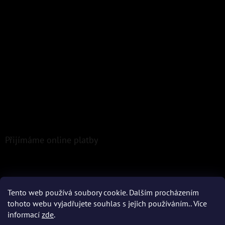
Přijímáme online platby
Tento web používá soubory cookie. Dalším procházením
tohoto webu vyjadřujete souhlas s jejich používáním.. Více
Vytvořil Shoptet
informací
zde
.