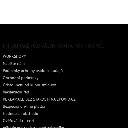
Z
á
p
a
INFORMACE PRO VÁS/INFORMATION FOR YOU
t
WORKSHOPY
í
Napište nám
Podmínky ochrany osobních údajů
Obchodní podmínky
Odstoupení od kupní smlouvy
Reklamační řád
REKLAMACE BEZ STAROSTÍ NA EPOXIO.CZ
Bezpečná on-line platba
Hodnocení obchodu
Ověřování recenzí
Výhody pro registrované zákazníky