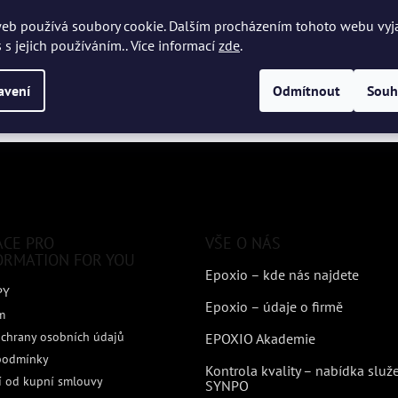
eb používá soubory cookie. Dalším procházením tohoto webu vyj
 s jejich používáním.. Více informací
zde
.
avení
Odmítnout
Souh
ACE PRO
VŠE O NÁS
ORMATION FOR YOU
Epoxio – kde nás najdete
PY
Epoxio – údaje o firmě
m
chrany osobních údajů
EPOXIO Akademie
podmínky
Kontrola kvality – nabídka služ
 od kupní smlouvy
SYNPO