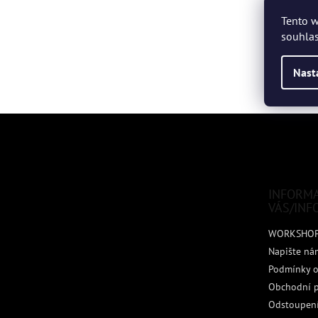
Tento w
souhlas
Nast
Z
á
p
a
t
INFORM
í
VÁS/INF
WORKSHO
Napište ná
Podmínky o
Obchodní 
Odstoupení