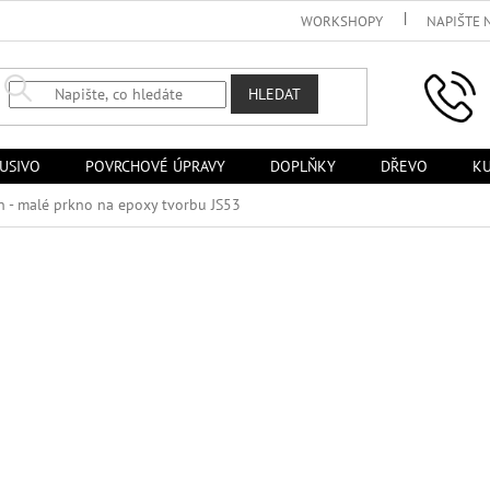
WORKSHOPY
NAPIŠTE 
HLEDAT
USIVO
POVRCHOVÉ ÚPRAVY
DOPLŇKY
DŘEVO
KU
n - malé prkno na epoxy tvorbu JS53