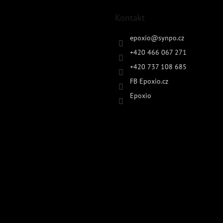
Kontakt
epoxio
@
synpo.cz
+420 466 067 271
+420 737 108 685
FB Epoxio.cz
Epoxio