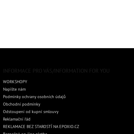
Z
á
p
a
INFORMACE PRO VÁS/INFORMATION FOR YOU
t
WORKSHOPY
í
Napište nám
Podmínky ochrany osobních údajů
Obchodní podmínky
Odstoupení od kupní smlouvy
Reklamační řád
REKLAMACE BEZ STAROSTÍ NA EPOXIO.CZ