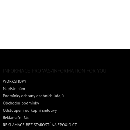
Z
á
p
a
INFORMACE PRO VÁS/INFORMATION FOR YOU
t
WORKSHOPY
í
Napište nám
Podmínky ochrany osobních údajů
Obchodní podmínky
Odstoupení od kupní smlouvy
Reklamační řád
REKLAMACE BEZ STAROSTÍ NA EPOXIO.CZ