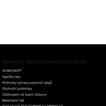
Z
á
p
a
INFORMACE PRO VÁS/INFORMATION FOR YOU
t
WORKSHOPY
í
Napište nám
Podmínky ochrany osobních údajů
Obchodní podmínky
Odstoupení od kupní smlouvy
Reklamační řád