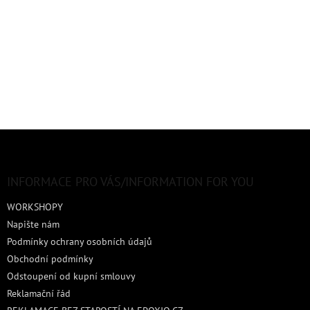
Z
á
p
a
INFORMACE PRO VÁS/INFORMATION FOR YOU
t
WORKSHOPY
í
Napište nám
Podmínky ochrany osobních údajů
Obchodní podmínky
Odstoupení od kupní smlouvy
Reklamační řád