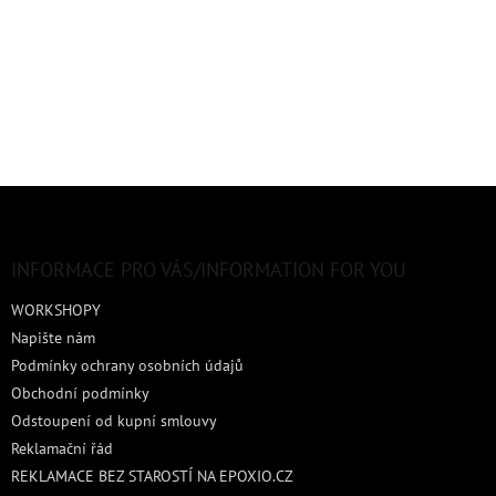
Z
á
p
a
INFORMACE PRO VÁS/INFORMATION FOR YOU
t
WORKSHOPY
í
Napište nám
Podmínky ochrany osobních údajů
Obchodní podmínky
Odstoupení od kupní smlouvy
Reklamační řád
REKLAMACE BEZ STAROSTÍ NA EPOXIO.CZ