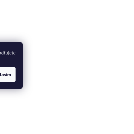
adřujete
lasím