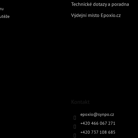
Technické dotazy a poradna
ru
Výdejní místo Epoxio.cz
utěže
Kontakt
epoxio
@
synpo.cz
+420 466 067 271
+420 737 108 685