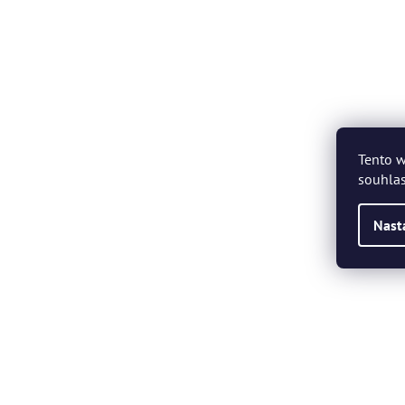
Tento w
souhlas
Nast