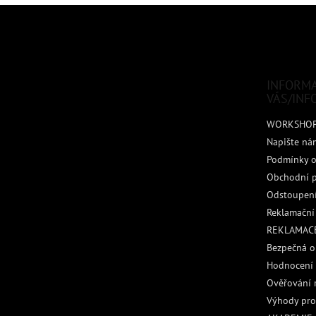
Z
á
p
a
t
INFORM
í
VÁS/INF
WORKSHO
Napište ná
Podmínky o
Obchodní 
Odstoupení
Reklamační
REKLAMACE
Bezpečná o
Hodnocení
Ověřování 
Výhody pro