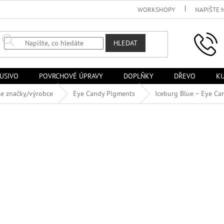
WORKSHOPY
NAPIŠTE 
HLEDAT
USIVO
POVRCHOVÉ ÚPRAVY
DOPLŇKY
DŘEVO
KU
le značky/výrobce
Eye Candy Pigments
Iceburg Blue – Eye Ca