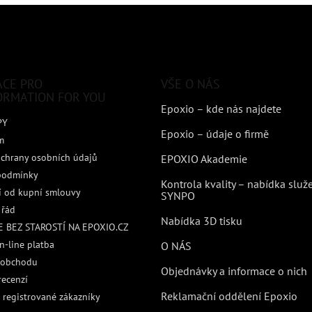
ACE PRO
VŠE O NÁS
ORMATION FOR YOU
Epoxio – kde nás najdete
PY
Epoxio – údaje o firmě
m
chrany osobních údajů
EPOXIO Akademie
podmínky
Kontrola kvality – nabídka služ
 od kupní smlouvy
SYNPO
 řád
Nabídka 3D tisku
 BEZ STAROSTÍ NA EPOXIO.CZ
n-line platba
O NÁS
 obchodu
Objednávky a informace o nich
recenzí
Reklamační oddělení Epoxio
 registrované zákazníky