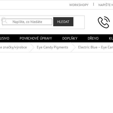
WORKSHOPY
NAPIŠTE 
HLEDAT
USIVO
POVRCHOVÉ ÚPRAVY
DOPLŇKY
DŘEVO
KU
le značky/výrobce
Eye Candy Pigments
Electric Blue – Eye C