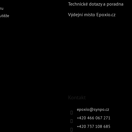
Technické dotazy a poradna
ru
Výdejní místo Epoxio.cz
utěže
Kontakt
epoxio
@
synpo.cz
+420 466 067 271
+420 737 108 685