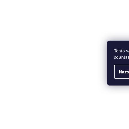
Tento w
souhlas
Nast