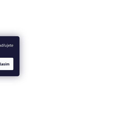
adřujete
lasím