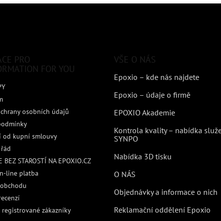
ACE PRO
VŠE O NÁS
ORMATION FOR YOU
Epoxio – kde nás najdete
PY
Epoxio – údaje o firmě
m
chrany osobních údajů
EPOXIO Akademie
podmínky
Kontrola kvality – nabídka služ
 od kupní smlouvy
SYNPO
 řád
Nabídka 3D tisku
 BEZ STAROSTÍ NA EPOXIO.CZ
n-line platba
O NÁS
 obchodu
Objednávky a informace o nich
recenzí
Reklamační oddělení Epoxio
 registrované zákazníky