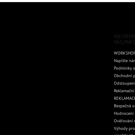
Z
á
p
a
t
INFORM
í
VÁS/INF
WORKSHO
Napište ná
Podmínky o
Obchodní 
Odstoupení
Reklamační
REKLAMACE
Bezpečná o
Hodnocení
Ověřování 
Výhody pro