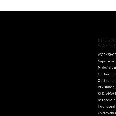
Z
á
p
a
t
INFORM
í
VÁS/INF
WORKSHO
Napište ná
Podmínky o
Obchodní 
Odstoupení
Reklamační
REKLAMACE
Bezpečná o
Hodnocení
Ověřování 