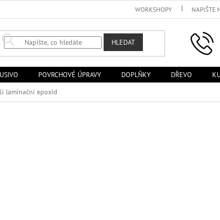
WORKSHOPY
NAPIŠTE 
HLEDAT
USIVO
POVRCHOVÉ ÚPRAVY
DOPLŇKY
DŘEVO
KU
í laminační epoxid