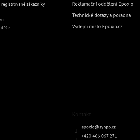
Reklamační oddělení Epoxio
 registrované zákazníky
Technické dotazy a poradna
ru
Výdejní místo Epoxio.cz
utěže
Kontakt
epoxio
@
synpo.cz
+420 466 067 271