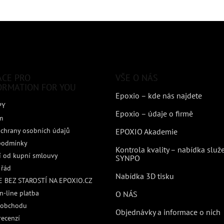
ACE PRO
VŠE O NÁS
ORMATION FOR YOU
Epoxio – kde nás najdete
PY
Epoxio – údaje o firmě
m
chrany osobních údajů
EPOXIO Akademie
podmínky
Kontrola kvality – nabídka služ
 od kupní smlouvy
SYNPO
 řád
Nabídka 3D tisku
 BEZ STAROSTÍ NA EPOXIO.CZ
n-line platba
O NÁS
 obchodu
Objednávky a informace o nich
recenzí