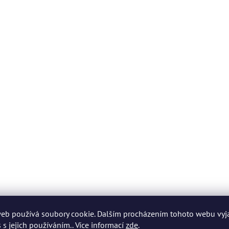
eb používá soubory cookie. Dalším procházením tohoto webu vyj
 s jejich používáním.. Více informací
zde
.