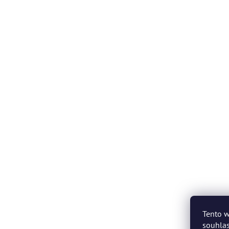
Tento w
souhlas