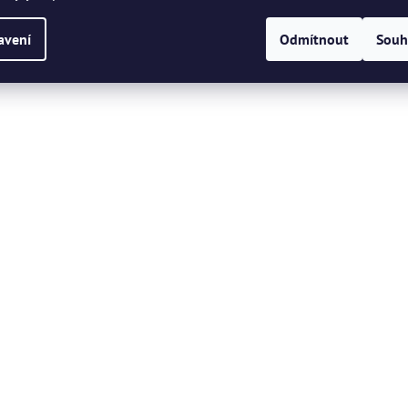
avení
Odmítnout
Souh