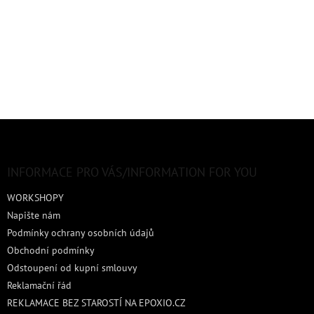
Z
á
p
a
INFORMACE PRO VÁS/INFORMATION FOR YOU
t
WORKSHOPY
í
Napište nám
Podmínky ochrany osobních údajů
Obchodní podmínky
Odstoupení od kupní smlouvy
Reklamační řád
REKLAMACE BEZ STAROSTÍ NA EPOXIO.CZ