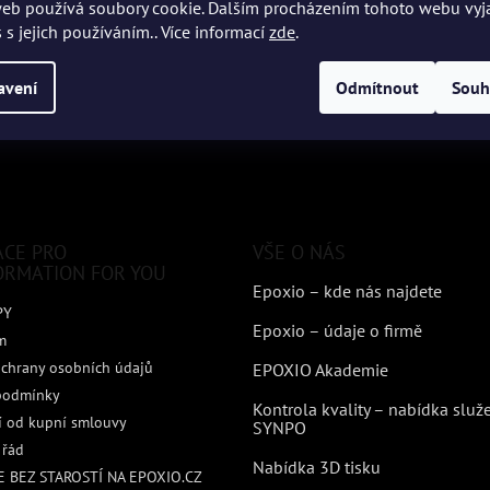
eb používá soubory cookie. Dalším procházením tohoto webu vyj
 s jejich používáním.. Více informací
zde
.
avení
Odmítnout
Souh
ACE PRO
VŠE O NÁS
ORMATION FOR YOU
Epoxio – kde nás najdete
PY
Epoxio – údaje o firmě
m
chrany osobních údajů
EPOXIO Akademie
podmínky
Kontrola kvality – nabídka služ
 od kupní smlouvy
SYNPO
 řád
Nabídka 3D tisku
 BEZ STAROSTÍ NA EPOXIO.CZ