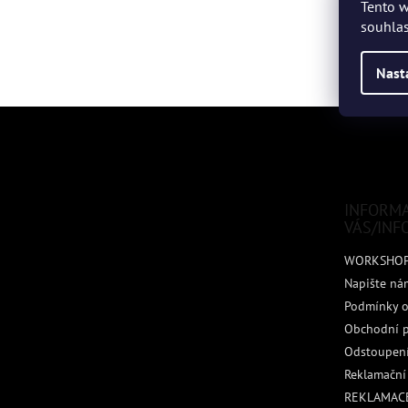
Tento w
souhlas
Nast
Z
á
p
a
t
INFORM
í
VÁS/INF
WORKSHO
Napište ná
Podmínky o
Obchodní 
Odstoupení
Reklamační
REKLAMACE