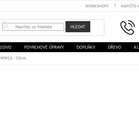
WORKSHOPY
NAPIŠTE 
HLEDAT
USIVO
POVRCHOVÉ ÚPRAVY
DOPLŇKY
DŘEVO
KU
y WM16 - 50cm