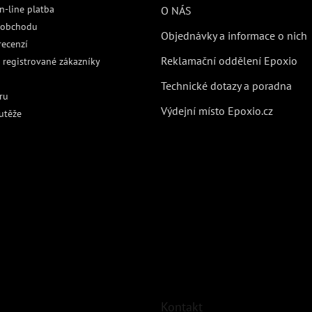
n-line platba
O NÁS
 obchodu
Objednávky a informace o nich
recenzí
Reklamační oddělení Epoxio
 registrované zákazníky
Technické dotazy a poradna
ru
Výdejní místo Epoxio.cz
utěže
Kontakt