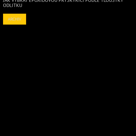
JAK VYBRAT EPOXIDOVOU PRYSKYŘICI PODLE TLOUŠTKY
ODLITKU
ARCHIV