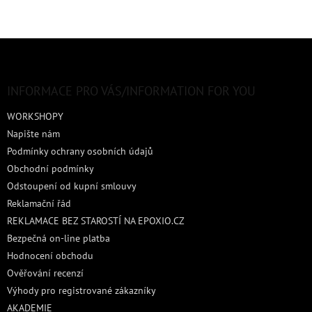
Z
á
p
a
INFORMACE PRO VÁS/INFORMATION FOR YOU
t
WORKSHOPY
í
Napište nám
Podmínky ochrany osobních údajů
Obchodní podmínky
Odstoupení od kupní smlouvy
Reklamační řád
REKLAMACE BEZ STAROSTÍ NA EPOXIO.CZ
Bezpečná on-line platba
Hodnocení obchodu
Ověřování recenzí
Výhody pro registrované zákazníky
AKADEMIE