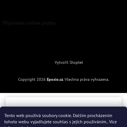
Přijímáme online platby
Vytvořil Shoptet
Copyright 2026
Epoxio.cz
. Všechna práva vyhrazena.
7. 7.
2. 
2026
20
Tento web používá soubory cookie. Dalším procházením
ry
r
tohoto webu vyjadřujete souhlas s jejich používáním.. Více
a