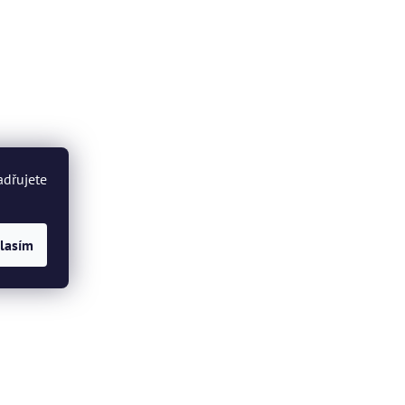
adřujete
lasím