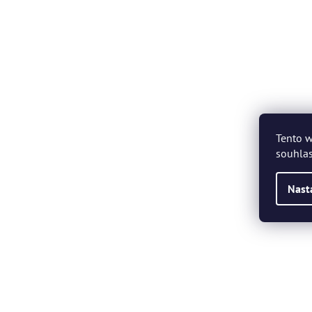
Tento w
souhlas
Nast