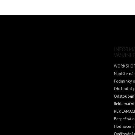
Z
á
p
a
t
INFORM
í
VÁS/INF
WORKSHO
Napište ná
Podmínky o
Obchodní 
Odstoupení
Reklamační
REKLAMACE
Bezpečná o
Hodnocení
Ověřování 