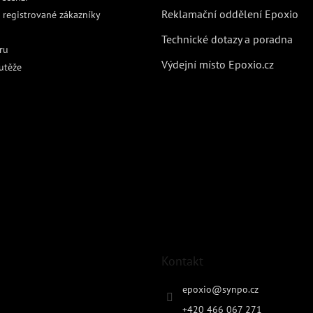
Reklamační oddělení Epoxio
 registrované zákazníky
Technické dotazy a poradna
ru
Výdejní místo Epoxio.cz
utěže
Kontakt
epoxio
@
synpo.cz
+420 466 067 271