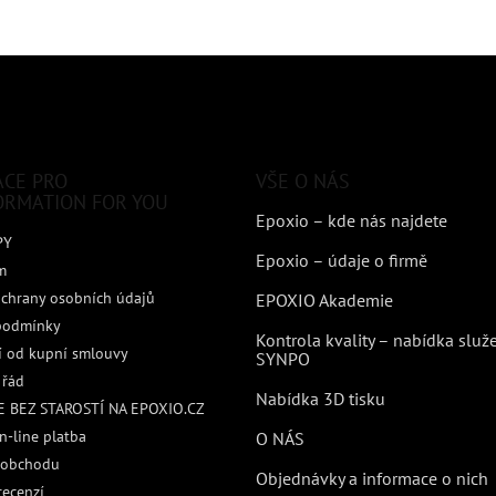
ACE PRO
VŠE O NÁS
ORMATION FOR YOU
Epoxio – kde nás najdete
PY
Epoxio – údaje o firmě
m
chrany osobních údajů
EPOXIO Akademie
podmínky
Kontrola kvality – nabídka služ
 od kupní smlouvy
SYNPO
 řád
Nabídka 3D tisku
 BEZ STAROSTÍ NA EPOXIO.CZ
n-line platba
O NÁS
 obchodu
Objednávky a informace o nich
recenzí