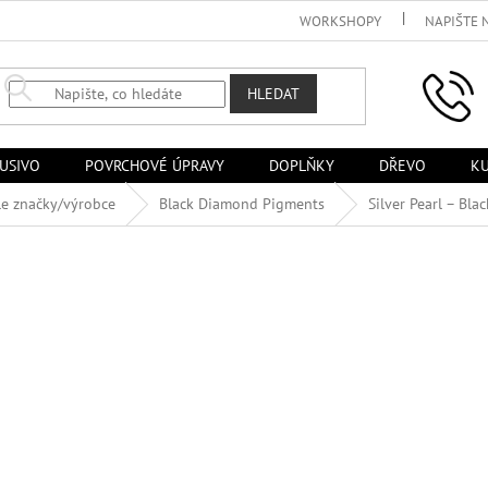
WORKSHOPY
NAPIŠTE 
HLEDAT
USIVO
POVRCHOVÉ ÚPRAVY
DOPLŇKY
DŘEVO
KU
le značky/výrobce
Black Diamond Pigments
Silver Pearl – Bl