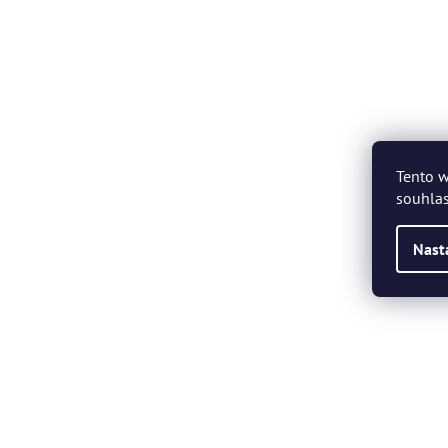
Tento w
souhlas
Nast