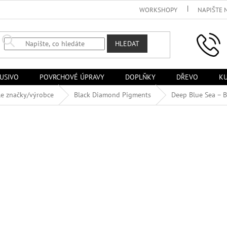
WORKSHOPY
NAPIŠTE 
HLEDAT
USIVO
POVRCHOVÉ ÚPRAVY
DOPLŇKY
DŘEVO
KU
le značky/výrobce
Black Diamond Pigments
Deep Blue Sea – 