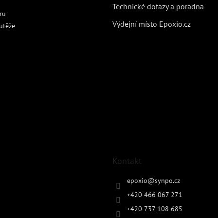
Technické dotazy a poradna
ru
Výdejní místo Epoxio.cz
utěže
Kontakt
epoxio
@
synpo.cz
+420 466 067 271
+420 737 108 685