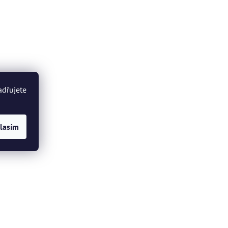
adřujete
lasím