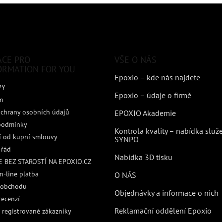
ACE PRO
VŠE O NÁS
ORMATION FOR YOU
Epoxio – kde nás najdete
PY
Epoxio – údaje o firmě
m
chrany osobních údajů
EPOXIO Akademie
podmínky
Kontrola kvality – nabídka služ
 od kupní smlouvy
SYNPO
 řád
Nabídka 3D tisku
 BEZ STAROSTÍ NA EPOXIO.CZ
n-line platba
O NÁS
 obchodu
Objednávky a informace o nich
recenzí
Reklamační oddělení Epoxio
 registrované zákazníky