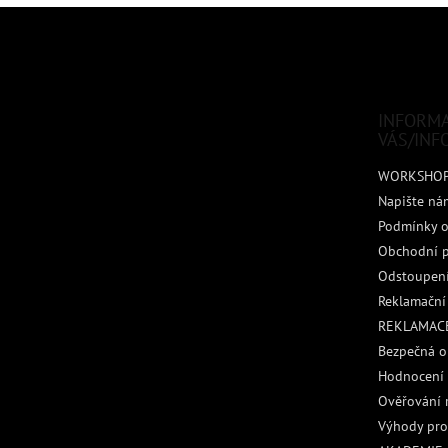
Z
á
p
a
t
INFORM
í
VÁS/INF
WORKSHO
Napište ná
Podmínky o
Obchodní 
Odstoupení
Reklamační
REKLAMACE
Bezpečná o
Hodnocení
Ověřování 
Výhody pro