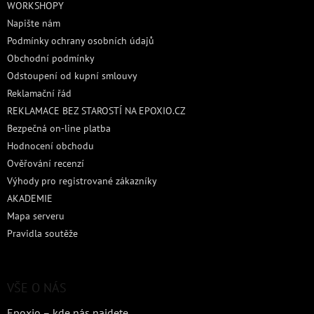
WORKSHOPY
í
Napište nám
Podmínky ochrany osobních údajů
Obchodní podmínky
Odstoupení od kupní smlouvy
Reklamační řád
REKLAMACE BEZ STAROSTÍ NA EPOXIO.CZ
Bezpečná on-line platba
Hodnocení obchodu
Ověřování recenzí
Výhody pro registrované zákazníky
AKADEMIE
Mapa serveru
Pravidla soutěže
VŠE O NÁS
Epoxio – kde nás najdete