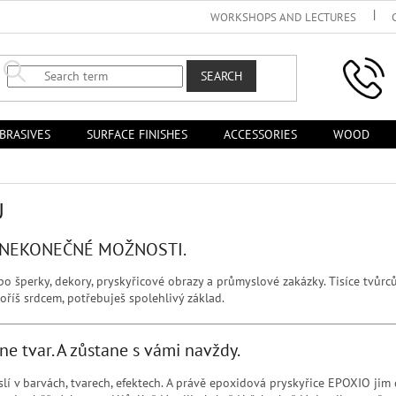
WORKSHOPS AND LECTURES
SEARCH
BRASIVES
SURFACE FINISHES
ACCESSORIES
WOOD
Ů
. NEKONEČNÉ MOŽNOSTI.
po šperky, dekory, pryskyřicové obrazy a průmyslové zakázky. Tisíce tvůr
oříš srdcem, potřebuješ spolehlivý základ.
e tvar. A zůstane s vámi navždy.
yslí v barvách, tvarech, efektech. A právě epoxidová pryskyřice EPOXIO jim