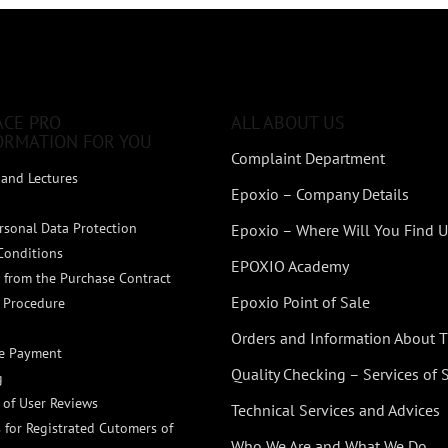
ACE PRO
ALL ABOUT US
ORMATION FOR YOU
Complaint Department
and Lectures
Epoxio – Company Details
rsonal Data Protection
Epoxio – Where Will You Find U
Conditions
EPOXIO Academy
 from the Purchase Contract
Epoxio Point of Sale
 Procedure
Orders and Information About
ne Payment
Quality Checking – Services of
g
n of User Reviews
Technical Services and Advices
 for Registrated Cutomers of
Who We Are and What We Do