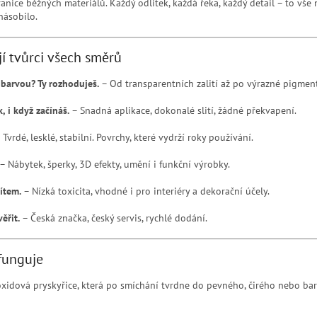
nice běžných materiálů. Každý odlitek, každá řeka, každý detail – to vše n
znásobilo.
í tvůrci všech směrů
 barvou? Ty rozhoduješ.
– Od transparentních zalití až po výrazné pigment
, i když začínáš.
– Snadná aplikace, dokonalé slití, žádné překvapení.
 Tvrdé, lesklé, stabilní. Povrchy, které vydrží roky používání.
– Nábytek, šperky, 3D efekty, umění i funkční výrobky.
ítem.
– Nízká toxicita, vhodné i pro interiéry a dekorační účely.
ěřit.
– Česká značka, český servis, rychlé dodání.
 funguje
idová pryskyřice, která po smíchání tvrdne do pevného, čirého nebo bar