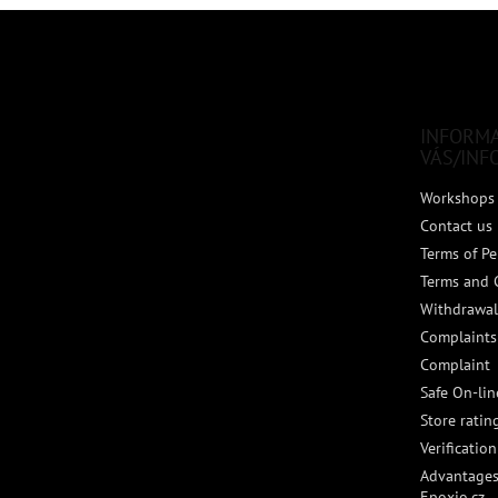
F
o
o
t
e
INFORM
r
VÁS/INF
Workshops 
Contact us
Terms of Pe
Terms and 
Withdrawal
Complaints
Complaint
Safe On-li
Store ratin
Verificatio
Advantages
Epoxio.cz