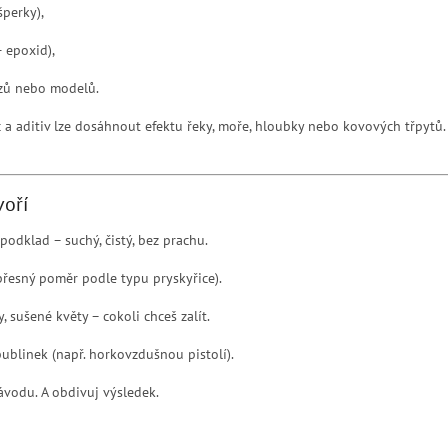
šperky),
+ epoxid),
azů nebo modelů.
a aditiv lze dosáhnout efektu řeky, moře, hloubky nebo kovových třpytů. 
voří
podklad – suchý, čistý, bez prachu.
přesný poměr podle typu pryskyřice).
, sušené květy – cokoli chceš zalít.
 bublinek (např. horkovzdušnou pistolí).
ávodu. A obdivuj výsledek.