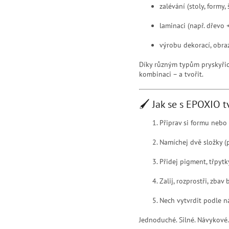
zalévání (stoly, formy, 
laminaci (např. dřevo 
výrobu dekorací, obr
Díky různým typům pryskyřic 
kombinaci – a tvořit.
🖌️ Jak se s EPOXIO t
Připrav si formu nebo 
Namíchej dvě složky (
Přidej pigment, třpytky
Zalij, rozprostři, zbav
Nech vytvrdit podle n
Jednoduché. Silné. Návykové.