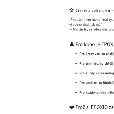
🛠️ Co říkají zkušení 
„Zkoušel jsem různé značky, 
všechno drží, jak má.“
—
Martin H., výrobce desig
👤 Pro koho je EPOX
Pro kreativce, co chtě
Pro truhláře, co chtěj
Pro kutily, co se nebo
Pro umělce, co hledaj
Pro každého, kdo milu
❤️ Proč si EPOXIO za