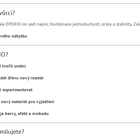
tvůrci?
ale EPOXIO mi sedí nejvíc. Kombinace jednoduchosti, krásy a stability. Zal
nového nábytku
IO?
jí tvořit umění
í dát dřevu nový rozměr
jí experimentovat
í nový materiál pro vyjádření
je barvy, efekt a svobodu
milujete?