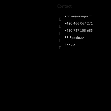
Contact
epoxio
@
synpo.cz
+420 466 067 271
+420 737 108 685
FB Epoxio.cz
Epoxio