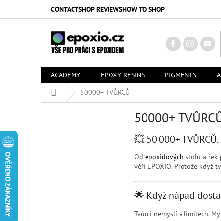
Skip
CONTACT
SHOP REVIEWS
HOW TO SHOP
to
content
ACADEMY
EPOXY RESINS
PIGMENTS
A
Home
50000+ TVŮRCŮ
50000+ TVŮRC
💥 50 000+ TVŮRCŮ
Od
epoxidových
stolů a řek 
věří EPOXIO. Protože když tv
🌟 Když nápad dostan
Tvůrci nemyslí v limitech. M