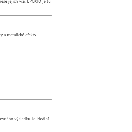
ese jejich vizi. EPOXIO je tu
y a metalické efekty.
evného výsledku. Je ideální