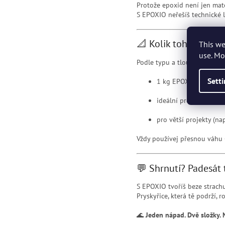
Protože epoxid není jen mate
S EPOXIO neřešíš technické lim
📐 Kolik toho zvládn
This we
use. Mo
Podle typu a tloušťky odlitku
Sett
1 kg EPOXIO = cca 1 li
ideální pro zalití šper
pro větší projekty (na
Vždy používej přesnou váhu 
💬 Shrnutí? Padesát t
S EPOXIO tvoříš beze strachu
Pryskyřice, která tě podrží, 
🌊
Jeden nápad. Dvě složky.