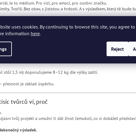
riál. Je to médium. Pro vizi, pro emoci, pro osobní značku.
ity. Tvoříš. Bez obav, s jistotou a hrdostí. A s výsledkem, který tě bude ba
eš?
bsite uses cookies. By continuing to browse this site, you agree to 
re information
here
.
:
ings
Reject
A
tr zalévací hmoty,
ků, táců, malých forem nebo části stolů,
př. stůl 1,5 m) doporučujeme 8–12 kg dle výšky zalití.
– přesnost je základ úspěchu.
isíc tvůrců ví, proč
.
rozjasní tvůj projekt a umožní ti dát život čemukoli, co si dokážeš představi
 Nekonečný výsledek.