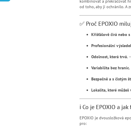
kombinovat a překračovat hra
od toho, aby ji ochránilo. A 
✅ Proč EPOXIO miluj
Křišťálově čirá nebo s
Profesionální výsledek
Odolnost, která trvá.
–
Variabilita bez hranic.
Bezpečně a s čistým št
Lokalita, které můžeš v
ℹ️ Co je EPOXIO a jak
EPOXIO je dvousložková epox
pro: